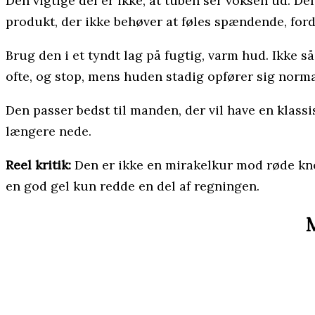
Den vigtige del er ikke, at tuben ser voksen ud. Den
produkt, der ikke behøver at føles spændende, ford
Brug den i et tyndt lag på fugtig, varm hud. Ikke så 
ofte, og stop, mens huden stadig opfører sig norma
Den passer bedst til manden, der vil have en klassi
længere nede.
Reel kritik:
Den er ikke en mirakelkur mod røde knop
en god gel kun redde en del af regningen.
M