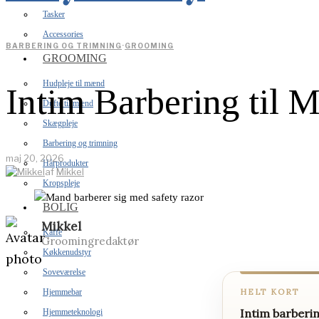
Tasker
Accessories
BARBERING OG TRIMNING
·
GROOMING
GROOMING
Hudpleje til mænd
Intim Barbering til 
Dufte til mænd
Skægpleje
Barbering og trimning
maj 20, 2026
Hårprodukter
af
Mikkel
Kropspleje
BOLIG
Mikkel
Kaffe
Groomingredaktør
Køkkenudstyr
Soveværelse
HELT KORT
Hjemmebar
Intim barberi
Hjemmeteknologi