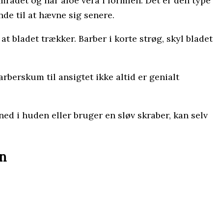
mområdet og har aloe vera i formlen. Det er den type
de til at hævne sig senere.
 at bladet trækker. Barber i korte strøg, skyl bladet
rberskum til ansigtet ikke altid er genialt
d i huden eller bruger en sløv skraber, kan selv
en