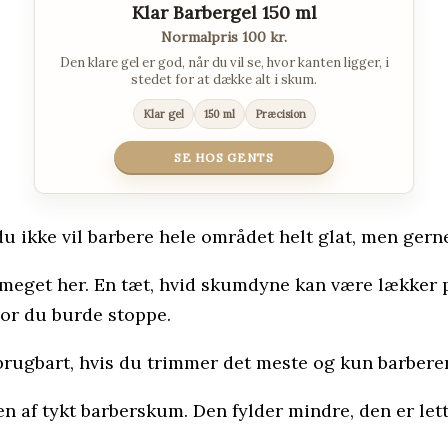
Klar Barbergel 150 ml
Normalpris 100 kr.
Den klare gel er god, når du vil se, hvor kanten ligger, i
stedet for at dække alt i skum.
Klar gel
150 ml
Præcision
SE HOS GENTS
du ikke vil barbere hele området helt glat, men ger
r meget her. En tæt, hvid skumdyne kan være lækker 
vor du burde stoppe.
ær brugbart, hvis du trimmer det meste og kun barbere
en af tykt barberskum. Den fylder mindre, den er le