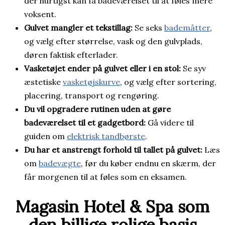
der hurtigst kan få badeværelset til at føles mere
voksent.
Gulvet mangler et tekstillag:
Se seks
bademåtter
,
og vælg efter størrelse, vask og den gulvplads,
døren faktisk efterlader.
Vasketøjet ender på gulvet eller i en stol:
Se syv
æstetiske
vasketøjskurve
, og vælg efter sortering,
placering, transport og rengøring.
Du vil opgradere rutinen uden at gøre
badeværelset til et gadgetbord:
Gå videre til
guiden om
elektrisk tandbørste
.
Du har et anstrengt forhold til tallet på gulvet:
Læs
om
badevægte
, før du køber endnu en skærm, der
får morgenen til at føles som en eksamen.
Magasin Hotel & Spa som
den billige rolige basis