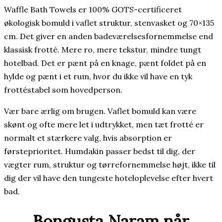
Waffle Bath Towels er 100% GOTS-certificeret
økologisk bomuld i vaflet struktur, stenvasket og 70×135
cm. Det giver en anden badeværelsesfornemmelse end
klassisk frotté. Mere ro, mere tekstur, mindre tungt
hotelbad. Det er pænt på en knage, pænt foldet på en
hylde og pænt i et rum, hvor du ikke vil have en tyk
frottéstabel som hovedperson.
Vær bare ærlig om brugen. Vaflet bomuld kan være
skønt og ofte mere let i udtrykket, men tæt frotté er
normalt et stærkere valg, hvis absorption er
førsteprioritet. Humdakin passer bedst til dig, der
vægter rum, struktur og tørrefornemmelse højt, ikke til
dig der vil have den tungeste hoteloplevelse efter hvert
bad.
Bongusta Naram når