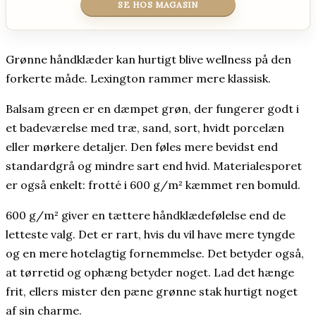
SE HOS MAGASIN
Grønne håndklæder kan hurtigt blive wellness på den
forkerte måde. Lexington rammer mere klassisk.
Balsam green er en dæmpet grøn, der fungerer godt i
et badeværelse med træ, sand, sort, hvidt porcelæn
eller mørkere detaljer. Den føles mere bevidst end
standardgrå og mindre sart end hvid. Materialesporet
er også enkelt: frotté i 600 g/m² kæmmet ren bomuld.
600 g/m² giver en tættere håndklædefølelse end de
letteste valg. Det er rart, hvis du vil have mere tyngde
og en mere hotelagtig fornemmelse. Det betyder også,
at tørretid og ophæng betyder noget. Lad det hænge
frit, ellers mister den pæne grønne stak hurtigt noget
af sin charme.