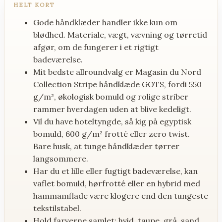
HELT KORT
Stue og kontor
Gode håndklæder handler ikke kun om
Have og terrasse
blødhed. Materiale, vægt, vævning og tørretid
Badeværelse
afgør, om de fungerer i et rigtigt
Bolig inspiration
badeværelse.
MAD & DRIKKE
Mit bedste allroundvalg er Magasin du Nord
Collection Stripe håndklæde GOTS, fordi 550
SUNDHED
g/m², økologisk bomuld og rolige striber
Inflammation og led
rammer hverdagen uden at blive kedeligt.
Søvn og energi
Vil du have hoteltyngde, så kig på egyptisk
bomuld, 600 g/m² frotté eller zero twist.
Vitaminer og mineraler
Bare husk, at tunge håndklæder tørrer
Hjerne og fokus
langsommere.
Træning og performance
Har du et lille eller fugtigt badeværelse, kan
Mave og tarm
vaflet bomuld, hørfrotté eller en hybrid med
REJSER
hammamflade være klogere end den tungeste
tekstilstabel.
HOLDNING
Hold farverne samlet: hvid, taupe, grå, sand,