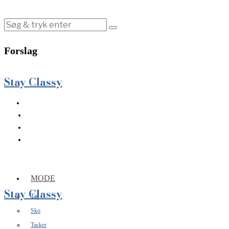
Forslag
Stay Classy
MODE
Stay Classy
Tøj
Sko
Tasker