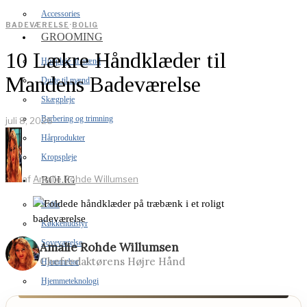
Accessories
BADEVÆRELSE
·
BOLIG
GROOMING
10 Lækre Håndklæder til
Hudpleje til mænd
Mandens Badeværelse
Dufte til mænd
Skægpleje
Barbering og trimning
juli 8, 2026
Hårprodukter
Kropspleje
af
Amalie Rohde Willumsen
BOLIG
Kaffe
Køkkenudstyr
Soveværelse
Amalie Rohde Willumsen
Chefredaktørens Højre Hånd
Hjemmebar
Hjemmeteknologi
Grill