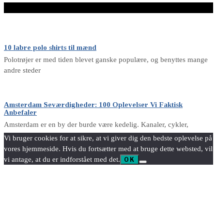
LÆS VIDERE HER
10 labre polo shirts til mænd
Polotrøjer er med tiden blevet ganske populære, og benyttes mange
andre steder
Amsterdam Seværdigheder: 100 Oplevelser Vi Faktisk
Anbefaler
Amsterdam er en by der burde være kedelig. Kanaler, cykler,
Vi bruger cookies for at sikre, at vi giver dig den bedste oplevelse på
vores hjemmeside. Hvis du fortsætter med at bruge dette websted, vil
vi antage, at du er indforstået med det.
OK