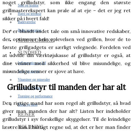
noget grilludstyr, som ikke engang den største
Stue og kontor
grillmasterekspert kan prale af at eje – det er jeg ret
Have og terrasse
sikker på i hvert fald!
Badeværelse
Bolig inspiration
Der er blandt andet tale om små innovative redskaber,
der optimerer hele oplevelsen ved grillen, hvor de to
MAD & DRIKKE
første grillgadgets er særligt velegnede. Fordelen ved
SUNDHED
at udvide din værktøjskasse af grilludstyr er også, at
dine venner med sikkerhed vil blive misundelige, og
Inflammation og led
misundelige venner er sjove at have.
Søvn og energi
Vitaminer og mineraler
Grilludstyr til manden der har alt
Hjerne og fokus
Træning og performance
Den rigtige mand har som regel alt grilludstyr, så hvad
Mave og tarm
giver man manden der har alt? Listen her indeholder
REJSER
grilludstyr i syv forskellige skyggelser. Til de kvindelige
HOLDNING
læsere kan I hurtigt regne ud, at det er her man finder