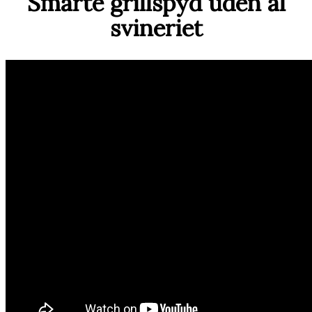
Smarte grillspyd uden al
svineriet