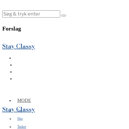
Forslag
Stay Classy
MODE
Stay Classy
Tøj
Sko
Tasker