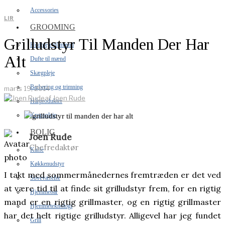
Accessories
LIR
GROOMING
Grilludstyr Til Manden Der Har
Hudpleje til mænd
Alt
Dufte til mænd
Skægpleje
Barbering og trimning
marts 19, 2014
af
Joen Rude
Hårprodukter
Kropspleje
BOLIG
Joen Rude
Chefredaktør
Kaffe
Køkkenudstyr
I takt med sommermånedernes fremtræden er det ved
Soveværelse
at være tid til at finde sit grilludstyr frem, for en rigtig
Hjemmebar
mand er en rigtig grillmaster, og en rigtig grillmaster
Hjemmeteknologi
har det helt rigtige grilludstyr. Alligevel har jeg fundet
Grill