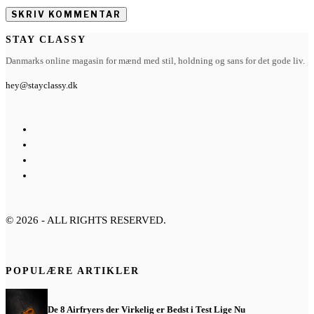
STAY CLASSY
Danmarks online magasin for mænd med stil, holdning og sans for det gode liv.
hey@stayclassy.dk
©
2026
- ALL RIGHTS RESERVED.
POPULÆRE ARTIKLER
De 8 Airfryers der Virkelig er Bedst i Test Lige Nu