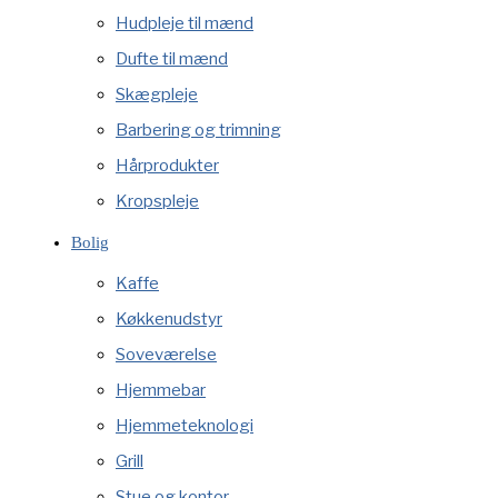
Hudpleje til mænd
Dufte til mænd
Skægpleje
Barbering og trimning
Hårprodukter
Kropspleje
Bolig
Kaffe
Køkkenudstyr
Soveværelse
Hjemmebar
Hjemmeteknologi
Grill
Stue og kontor