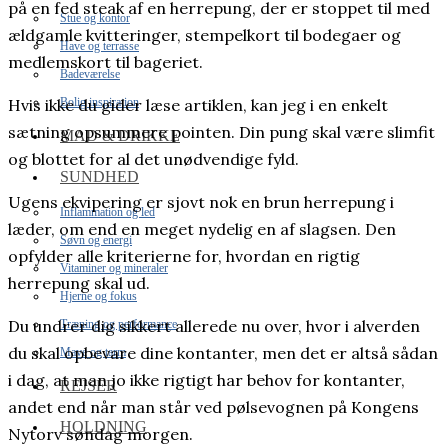
på en fed steak af en herrepung, der er stoppet til med
Stue og kontor
ældgamle kvitteringer, stempelkort til bodegaer og
Have og terrasse
medlemskort til bageriet.
Badeværelse
Bolig inspiration
Hvis ikke du gider læse artiklen, kan jeg i en enkelt
sætning opsummere pointen. Din pung skal være slimfit
MAD & DRIKKE
og blottet for al det unødvendige fyld.
SUNDHED
Ugens ekvipering er sjovt nok en brun herrepung i
Inflammation og led
læder, om end en meget nydelig en af slagsen. Den
Søvn og energi
opfylder alle kriterierne for, hvordan en rigtig
Vitaminer og mineraler
herrepung skal ud.
Hjerne og fokus
Du undrer dig sikkert allerede nu over, hvor i alverden
Træning og performance
du skal opbevare dine kontanter, men det er altså sådan
Mave og tarm
i dag, at man jo ikke rigtigt har behov for kontanter,
REJSER
andet end når man står ved pølsevognen på Kongens
HOLDNING
Nytorv søndag morgen.