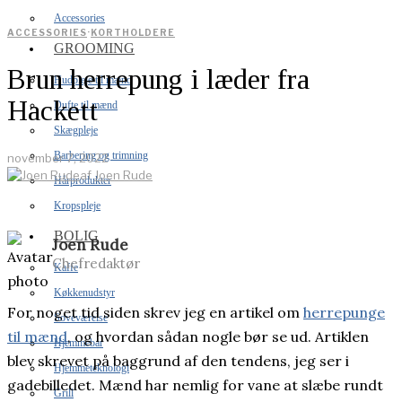
Accessories
ACCESSORIES
·
KORTHOLDERE
GROOMING
Brun herrepung i læder fra
Hudpleje til mænd
Hackett
Dufte til mænd
Skægpleje
Barbering og trimning
november 7, 2022
af
Joen Rude
Hårprodukter
Kropspleje
BOLIG
Joen Rude
Chefredaktør
Kaffe
Køkkenudstyr
For noget tid siden skrev jeg en artikel om
herrepunge
Soveværelse
til mænd
, og hvordan sådan nogle bør se ud. Artiklen
Hjemmebar
blev skrevet på baggrund af den tendens, jeg ser i
Hjemmeteknologi
gadebilledet. Mænd har nemlig for vane at slæbe rundt
Grill