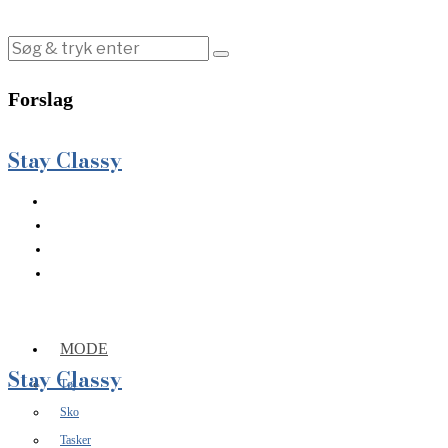
Forslag
Stay Classy
MODE
Stay Classy
Tøj
Sko
Tasker