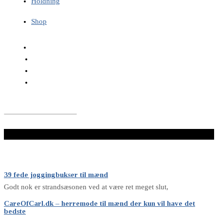
Holdning
Shop
LÆS VIDERE HER
39 fede joggingbukser til mænd
Godt nok er strandsæsonen ved at være ret meget slut,
CareOfCarl.dk – herremode til mænd der kun vil have det
bedste