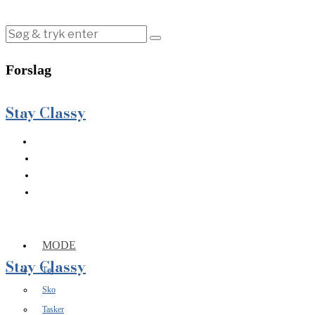
Forslag
Stay Classy
MODE
Stay Classy
Tøj
Sko
Tasker