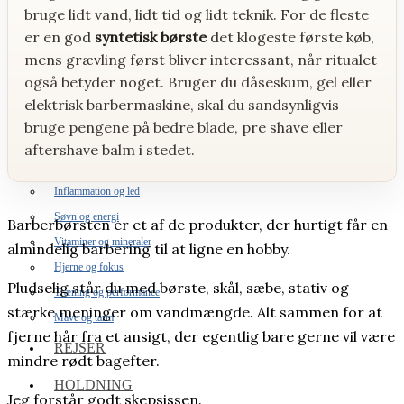
bruge lidt vand, lidt tid og lidt teknik. For de fleste
Stue og kontor
er en god
syntetisk børste
det klogeste første køb,
Have og terrasse
mens grævling først bliver interessant, når ritualet
Badeværelse
også betyder noget. Bruger du dåseskum, gel eller
Bolig inspiration
elektrisk barbermaskine, skal du sandsynligvis
MAD & DRIKKE
bruge pengene på bedre blade, pre shave eller
aftershave balm i stedet.
SUNDHED
Inflammation og led
Søvn og energi
Barberbørsten er et af de produkter, der hurtigt får en
Vitaminer og mineraler
almindelig barbering til at ligne en hobby.
Hjerne og fokus
Pludselig står du med børste, skål, sæbe, stativ og
Træning og performance
stærke meninger om vandmængde. Alt sammen for at
Mave og tarm
fjerne hår fra et ansigt, der egentlig bare gerne vil være
REJSER
mindre rødt bagefter.
HOLDNING
Jeg forstår godt skepsissen.