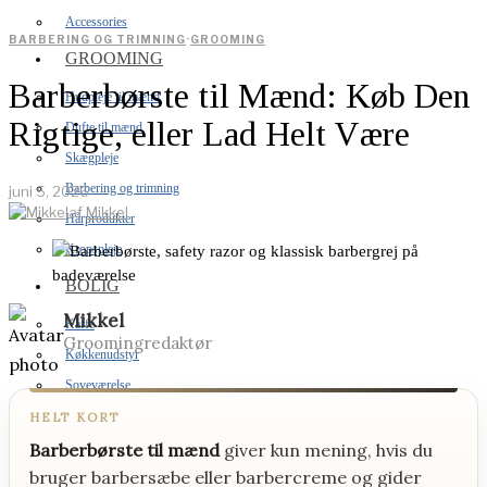
Accessories
BARBERING OG TRIMNING
·
GROOMING
GROOMING
Barberbørste til Mænd: Køb Den
Hudpleje til mænd
Rigtige, eller Lad Helt Være
Dufte til mænd
Skægpleje
Barbering og trimning
juni 5, 2026
af
Mikkel
Hårprodukter
Kropspleje
BOLIG
Mikkel
Kaffe
Groomingredaktør
Køkkenudstyr
Soveværelse
Hjemmebar
HELT KORT
Hjemmeteknologi
Barberbørste til mænd
giver kun mening, hvis du
bruger barbersæbe eller barbercreme og gider
Grill