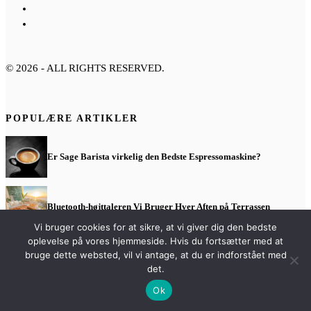
©
2026
- ALL RIGHTS RESERVED.
POPULÆRE ARTIKLER
Er Sage Barista virkelig den Bedste Espressomaskine?
Bluetooth-højttaleren Vi Bruger Hver Aften på Terrassen
Vi bruger cookies for at sikre, at vi giver dig den bedste
oplevelse på vores hjemmeside. Hvis du fortsætter med at
bruge dette websted, vil vi antage, at du er indforstået med
Vi Smadrede Familien og Kaldte det Fremskridt
det.
Ok