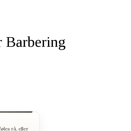
r Barbering
øles rå, eller