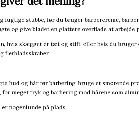
 giver det mening?
g fugtige stubbe, før du bruger barbercreme, barber
gte og give bladet en glattere overflade at arbejde 
n, hvis skægget er tæt og stift, eller hvis du bruger 
 flerbladsskraber.
gte hud og hår før barbering, bruge et smørende p
t, for meget tryk og barbering mod hårene som almin
e er nogenlunde på plads.