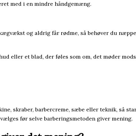
været med i en mindre håndgemæng.
kægvækst og aldrig får rødme, så behøver du næppe 
hud eller et blad, der føles som om, det møder modst
ne, skraber, barbercreme, sæbe eller teknik, så star
ke vælges før selve barberingsmetoden giver mening.