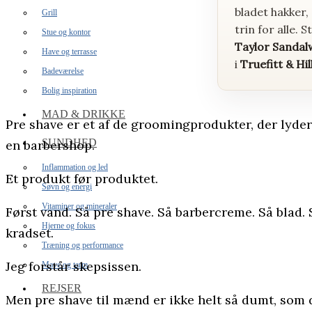
bladet hakker,
Grill
trin for alle. 
Stue og kontor
Taylor Sandal
Have og terrasse
i
Truefitt & Hi
Badeværelse
Bolig inspiration
MAD & DRIKKE
Pre shave er et af de groomingprodukter, der lyder s
SUNDHED
en barbershop.
Inflammation og led
Et produkt før produktet.
Søvn og energi
Vitaminer og mineraler
Først vand. Så pre shave. Så barbercreme. Så blad. 
Hjerne og fokus
kradset.
Træning og performance
Jeg forstår skepsissen.
Mave og tarm
REJSER
Men pre shave til mænd er ikke helt så dumt, som de