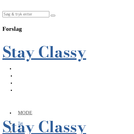
Forslag
Stay Classy
MODE
Stay Classy
Tøj
Sko