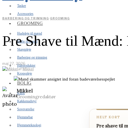
Tasker
Accessories
BARBERING OG TRIMNING
·
GROOMING
GROOMING
Hudpleje til mænd
Pre Shave til Mænd: 
Dufte til mænd
Skægpleje
Barbering og trimning
maj 27, 2026
Hårprodukter
af
Mikkel
Kropspleje
BOLIG
Mikkel
Kaffe
Groomingredaktør
Køkkenudstyr
Soveværelse
HELT KORT
Hjemmebar
Pre shave til
Hjemmeteknologi