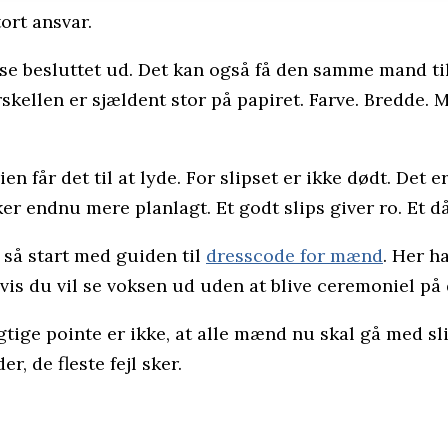
tort ansvar.
 se besluttet ud. Det kan også få den samme mand til
rskellen er sjældent stor på papiret. Farve. Bredde. 
n får det til at lyde. For slipset er ikke dødt. Det 
rker endnu mere planlagt. Et godt slips giver ro. Et 
 så start med guiden til
dresscode for mænd
. Her h
 hvis du vil se voksen ud uden at blive ceremoniel på
gtige pointe er ikke, at alle mænd nu skal gå med slip
, de fleste fejl sker.