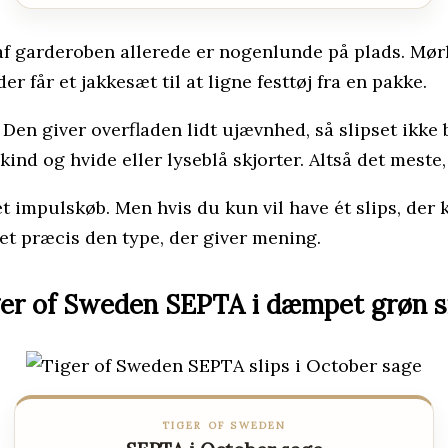
ten af garderoben allerede er nogenlunde på plads. M
er får et jakkesæt til at ligne festtøj fra en pakke.
en giver overfladen lidt ujævnhed, så slipset ikke 
kind og hvide eller lyseblå skjorter. Altså det meste
 et impulskøb. Men hvis du kun vil have ét slips, de
et præcis den type, der giver mening.
er of Sweden SEPTA i dæmpet grøn s
TIGER OF SWEDEN