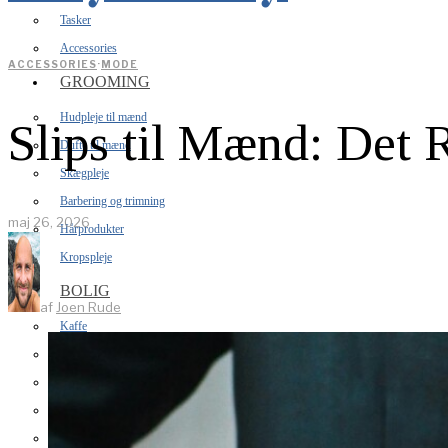
Tasker
Accessories
ACCESSORIES
·
MODE
GROOMING
Hudpleje til mænd
Slips til Mænd: Det 
Dufte til mænd
Skægpleje
Barbering og trimning
maj 26, 2026
Hårprodukter
Kropspleje
BOLIG
af
Joen Rude
Kaffe
Køkkenudstyr
Soveværelse
Hjemmebar
Hjemmeteknologi