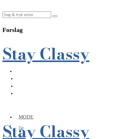
Forslag
Stay Classy
MODE
Stay Classy
Tøj
Sko