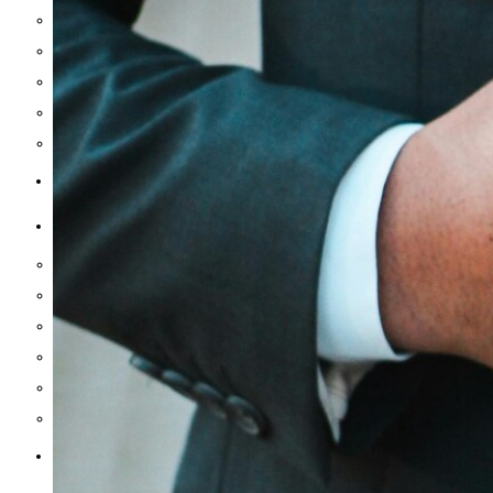
Grill
Stue og kontor
Have og terrasse
Badeværelse
Bolig inspiration
MAD & DRIKKE
SUNDHED
Inflammation og led
Søvn og energi
Vitaminer og mineraler
Hjerne og fokus
Træning og performance
Mave og tarm
REJSER