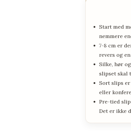
Start med mø
nemmere end
7-8 cm er de
revers og en
Silke, hør o
slipset skal 
Sort slips e
eller konfe
Pre-tied sli
Det er ikke 