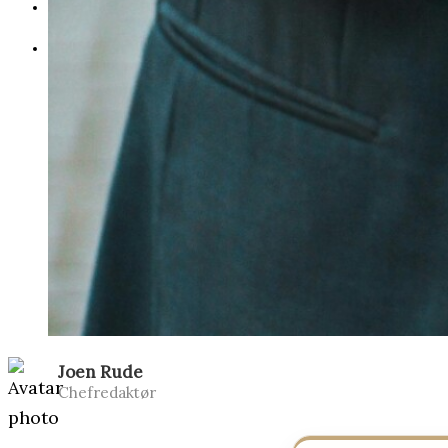
HOLDNING
SHOP
Joen Rude
Chefredaktør