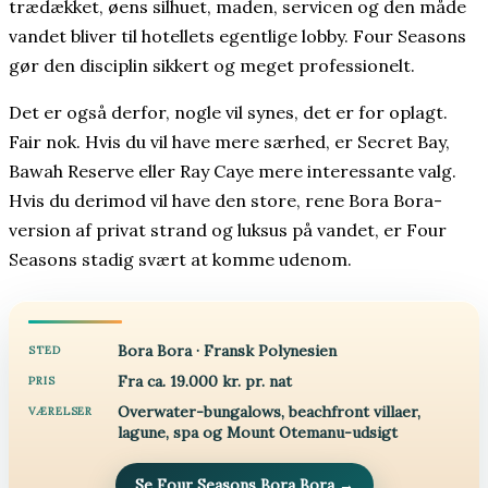
trædækket, øens silhuet, maden, servicen og den måde
vandet bliver til hotellets egentlige lobby. Four Seasons
gør den disciplin sikkert og meget professionelt.
Det er også derfor, nogle vil synes, det er for oplagt.
Fair nok. Hvis du vil have mere særhed, er Secret Bay,
Bawah Reserve eller Ray Caye mere interessante valg.
Hvis du derimod vil have den store, rene Bora Bora-
version af privat strand og luksus på vandet, er Four
Seasons stadig svært at komme udenom.
Bora Bora · Fransk Polynesien
STED
Fra ca. 19.000 kr. pr. nat
PRIS
Overwater-bungalows, beachfront villaer,
VÆRELSER
lagune, spa og Mount Otemanu-udsigt
Se Four Seasons Bora Bora
→