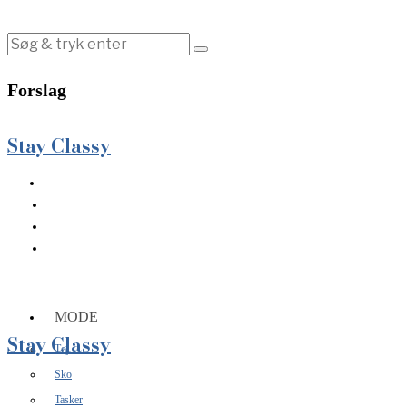
Forslag
Stay Classy
MODE
Stay Classy
Tøj
Sko
Tasker