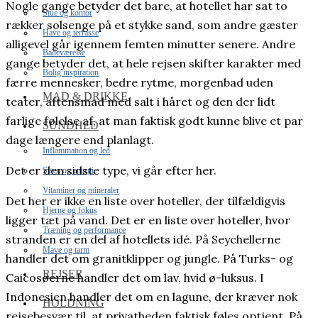
Nogle gange betyder det bare, at hotellet har sat to
Stue og kontor
rækker solsenge på et stykke sand, som andre gæster
Have og terrasse
alligevel går igennem femten minutter senere. Andre
Badeværelse
gange betyder det, at hele rejsen skifter karakter med
Bolig inspiration
færre mennesker, bedre rytme, morgenbad uden
MAD & DRIKKE
teater, aftensmad med salt i håret og den der lidt
farlige følelse af, at man faktisk godt kunne blive et par
SUNDHED
dage længere end planlagt.
Inflammation og led
Det er den sidste type, vi går efter her.
Søvn og energi
Vitaminer og mineraler
Det her er ikke en liste over hoteller, der tilfældigvis
Hjerne og fokus
ligger tæt på vand. Det er en liste over hoteller, hvor
Træning og performance
stranden er en del af hotellets idé. På Seychellerne
Mave og tarm
handler det om granitklipper og jungle. På Turks- og
REJSER
Caicosøerne handler det om lav, hvid ø-luksus. I
Indonesien handler det om en lagune, der kræver nok
HOLDNING
rejsebesvær til, at privatheden faktisk føles optjent. På