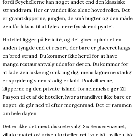
fordi Seychellerne kan noget andet end den klassiske
stranddrøm. Her er vandet ikke alene hovedrollen. Det
er granitklipperne, junglen, de små bugter og den måde
øen får luksus til at føles mere fysisk end pyntet.
Hotellet ligger på Félicité, og det giver opholdet en
anden tyngde end et resort, der bare er placeret langs
en bred strand. Du kommer ikke hertil for at have
mange restaurantvalg udenfor døren. Du kommer for
at lade øen lukke sig omkring dig, mens lagnerne stadig
er sprøde og vinen stadig er kold. Poolvillaerne,
klipperne og den private-island-fornemmelse gør Zil
Pasyon til et af de hoteller, hvor strandlivet ikke bare er
noget, du går ned til efter morgenmad. Det er rammen
om hele dagen.
Det er ikke det mest diskrete valg. Six Senses-navnet,
villaformatet og prisen fortæller ret tydeligt, hvilken liga