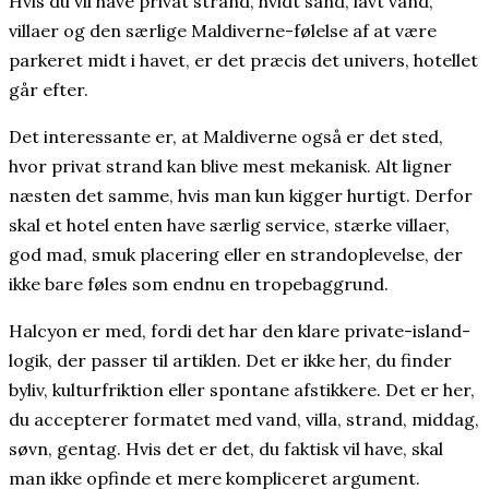
Hvis du vil have privat strand, hvidt sand, lavt vand,
villaer og den særlige Maldiverne-følelse af at være
parkeret midt i havet, er det præcis det univers, hotellet
går efter.
Det interessante er, at Maldiverne også er det sted,
hvor privat strand kan blive mest mekanisk. Alt ligner
næsten det samme, hvis man kun kigger hurtigt. Derfor
skal et hotel enten have særlig service, stærke villaer,
god mad, smuk placering eller en strandoplevelse, der
ikke bare føles som endnu en tropebaggrund.
Halcyon er med, fordi det har den klare private-island-
logik, der passer til artiklen. Det er ikke her, du finder
byliv, kulturfriktion eller spontane afstikkere. Det er her,
du accepterer formatet med vand, villa, strand, middag,
søvn, gentag. Hvis det er det, du faktisk vil have, skal
man ikke opfinde et mere kompliceret argument.