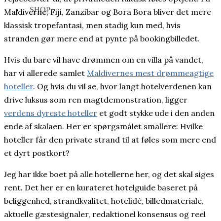
SHOP
Maldiverne, Fiji, Zanzibar og Bora Bora bliver det mere
klassisk tropefantasi, men stadig kun med, hvis
stranden gør mere end at pynte på bookingbilledet.
Hvis du bare vil have drømmen om en villa på vandet,
har vi allerede samlet
Maldivernes mest drømmeagtige
hoteller
. Og hvis du vil se, hvor langt hotelverdenen kan
drive luksus som ren magtdemonstration, ligger
verdens dyreste hoteller
et godt stykke ude i den anden
ende af skalaen. Her er spørgsmålet smallere: Hvilke
hoteller får den private strand til at føles som mere end
et dyrt postkort?
Jeg har ikke boet på alle hotellerne her, og det skal siges
rent. Det her er en kurateret hotelguide baseret på
beliggenhed, strandkvalitet, hotelidé, billedmateriale,
aktuelle gæstesignaler, redaktionel konsensus og reel