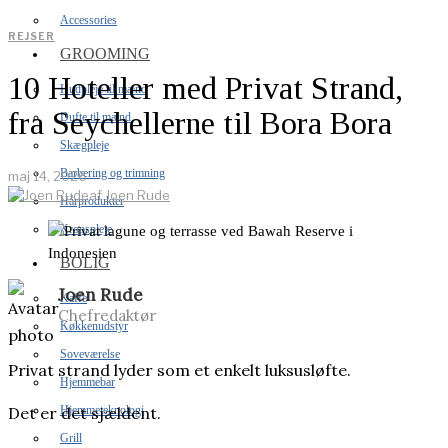
Accessories
REJSER
GROOMING
10 Hoteller med Privat Strand,
Hudpleje til mænd
fra Seychellerne til Bora Bora
Dufte til mænd
Skægpleje
Barbering og trimning
maj 14, 2026
af
Joen Rude
Hårprodukter
Kropspleje
BOLIG
Joen Rude
Kaffe
Chefredaktør
Køkkenudstyr
Soveværelse
Privat strand lyder som et enkelt luksusløfte.
Hjemmebar
Hjemmeteknologi
Det er det sjældent.
Grill