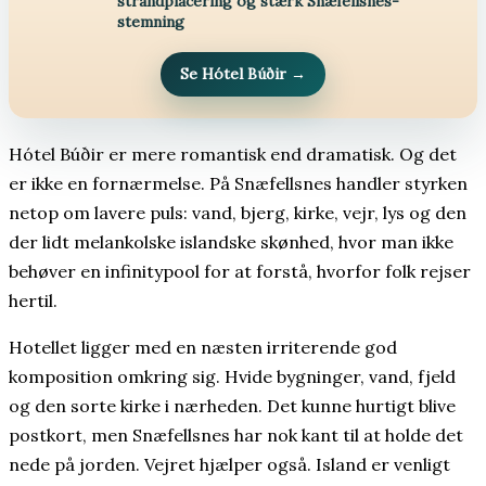
strandplacering og stærk Snæfellsnes-
stemning
Se Hótel Búðir
→
Hótel Búðir er mere romantisk end dramatisk. Og det
er ikke en fornærmelse. På Snæfellsnes handler styrken
netop om lavere puls: vand, bjerg, kirke, vejr, lys og den
der lidt melankolske islandske skønhed, hvor man ikke
behøver en infinitypool for at forstå, hvorfor folk rejser
hertil.
Hotellet ligger med en næsten irriterende god
komposition omkring sig. Hvide bygninger, vand, fjeld
og den sorte kirke i nærheden. Det kunne hurtigt blive
postkort, men Snæfellsnes har nok kant til at holde det
nede på jorden. Vejret hjælper også. Island er venligt