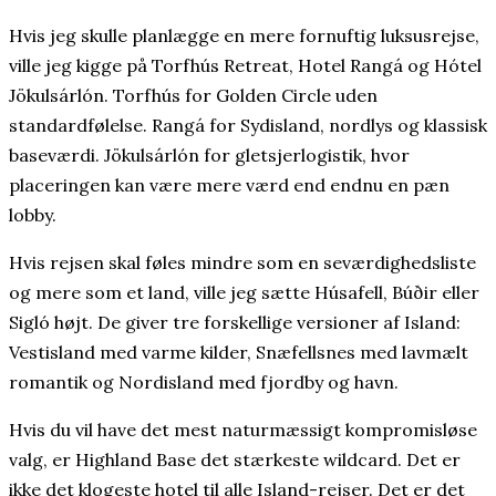
Hvis jeg skulle planlægge en mere fornuftig luksusrejse,
ville jeg kigge på Torfhús Retreat, Hotel Rangá og Hótel
Jökulsárlón. Torfhús for Golden Circle uden
standardfølelse. Rangá for Sydisland, nordlys og klassisk
baseværdi. Jökulsárlón for gletsjerlogistik, hvor
placeringen kan være mere værd end endnu en pæn
lobby.
Hvis rejsen skal føles mindre som en seværdighedsliste
og mere som et land, ville jeg sætte Húsafell, Búðir eller
Sigló højt. De giver tre forskellige versioner af Island:
Vestisland med varme kilder, Snæfellsnes med lavmælt
romantik og Nordisland med fjordby og havn.
Hvis du vil have det mest naturmæssigt kompromisløse
valg, er Highland Base det stærkeste wildcard. Det er
ikke det klogeste hotel til alle Island-rejser. Det er det