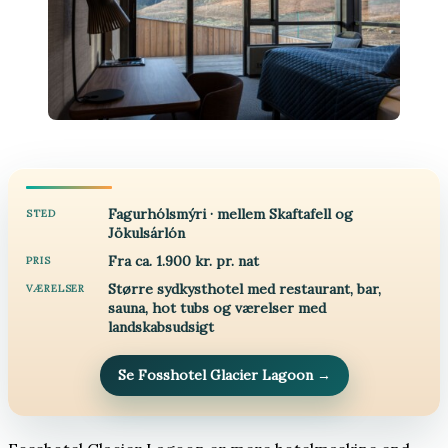
Fagurhólsmýri · mellem Skaftafell og
STED
Jökulsárlón
Fra ca. 1.900 kr. pr. nat
PRIS
Større sydkysthotel med restaurant, bar,
VÆRELSER
sauna, hot tubs og værelser med
landskabsudsigt
Se Fosshotel Glacier Lagoon
→