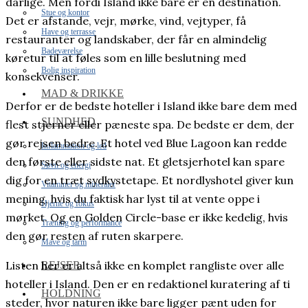
dårlige. Men fordi Island ikke bare er en destination.
Stue og kontor
Det er afstande, vejr, mørke, vind, vejtyper, få
Have og terrasse
restauranter og landskaber, der får en almindelig
Badeværelse
køretur til at føles som en lille beslutning med
Bolig inspiration
konsekvenser.
MAD & DRIKKE
Derfor er de bedste hoteller i Island ikke bare dem med
SUNDHED
flest stjerner eller pæneste spa. De bedste er dem, der
gør rejsen bedre. Et hotel ved Blue Lagoon kan redde
Inflammation og led
den første eller sidste nat. Et gletsjerhotel kan spare
Søvn og energi
dig for en træt sydkystetape. Et nordlyshotel giver kun
Vitaminer og mineraler
mening, hvis du faktisk har lyst til at vente oppe i
Hjerne og fokus
mørket. Og en Golden Circle-base er ikke kedelig, hvis
Træning og performance
den gør resten af ruten skarpere.
Mave og tarm
Listen her er altså ikke en komplet rangliste over alle
REJSER
hoteller i Island. Den er en redaktionel kuratering af ti
HOLDNING
steder, hvor naturen ikke bare ligger pænt uden for