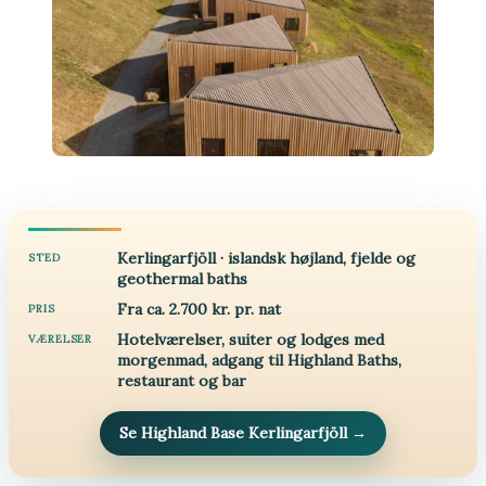
Kerlingarfjöll · islandsk højland, fjelde og
STED
geothermal baths
Fra ca. 2.700 kr. pr. nat
PRIS
Hotelværelser, suiter og lodges med
VÆRELSER
morgenmad, adgang til Highland Baths,
restaurant og bar
Se Highland Base Kerlingarfjöll
→