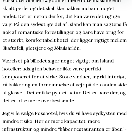
Fosshotel Glacier Lagoon er mere hotelmaskine end
skjult perle, og det skal ikke pakkes ind som noget
andet. Det er netop derfor, det kan være det rigtige
valg. På den sydøstlige del af Island kan man sagtens få
nok af romantiske forestillinger og bare have brug for
et stærkt, komfortabelt hotel, der ligger rigtigt mellem
Skaftafell, gletsjere og Jökulsárlón.
Værelset på billedet siger noget vigtigt om Island-
hoteller: udsigten behøver ikke være perfekt
komponeret for at virke. Store vinduer, mørkt interiør,
rå bakker og en fornemmelse af vejr på den anden side
af glasset. Det er ikke pyntet natur. Det er bare der, og
det er ofte mere overbevisende.
Jeg ville vælge Fosshotel, hvis du vil have sydkysten med
mindre risiko. Her er mere kapacitet, mere
infrastruktur og mindre “håber restauranten er åben”-