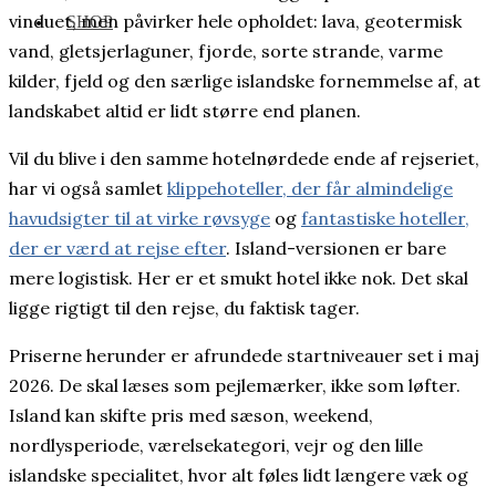
vinduet, men påvirker hele opholdet: lava, geotermisk
SHOP
vand, gletsjerlaguner, fjorde, sorte strande, varme
kilder, fjeld og den særlige islandske fornemmelse af, at
landskabet altid er lidt større end planen.
Vil du blive i den samme hotelnørdede ende af rejseriet,
har vi også samlet
klippehoteller, der får almindelige
havudsigter til at virke røvsyge
og
fantastiske hoteller,
der er værd at rejse efter
. Island-versionen er bare
mere logistisk. Her er et smukt hotel ikke nok. Det skal
ligge rigtigt til den rejse, du faktisk tager.
Priserne herunder er afrundede startniveauer set i maj
2026. De skal læses som pejlemærker, ikke som løfter.
Island kan skifte pris med sæson, weekend,
nordlysperiode, værelsekategori, vejr og den lille
islandske specialitet, hvor alt føles lidt længere væk og