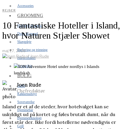
Accessories
REJSER
GROOMING
10 Fantastiske Hoteller i Island,
Hudpleje til mænd
hvor Naturen Stjæler Showet
Dufte til mænd
Skægpleje
Barbering og trimning
maj 27, 2026
af
Joen Rude
Hårprodukter
Kropspleje
BOLIG
Joen Rude
Kaffe
Chefredaktør
Køkkenudstyr
Soveværelse
Island er et af de steder, hvor hotelvalget kan se
Hjemmebar
uskyldigt ud på kortet og føles brutalt dumt, når du
Hjemmeteknologi
først står der. Ikke fordi hotellerne nødvendigvis er
Grill