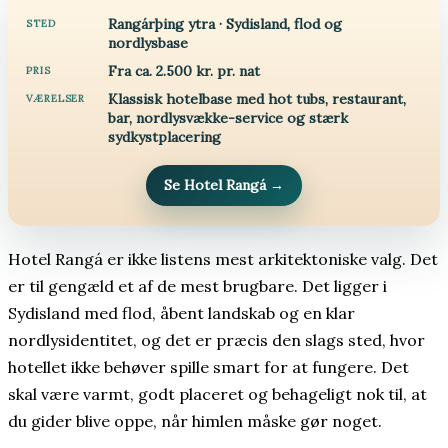
Rangárþing ytra · Sydisland, flod og
STED
nordlysbase
Fra ca. 2.500 kr. pr. nat
PRIS
Klassisk hotelbase med hot tubs, restaurant,
VÆRELSER
bar, nordlysvække-service og stærk
sydkystplacering
Se Hotel Rangá
→
Hotel Rangá er ikke listens mest arkitektoniske valg. Det
er til gengæld et af de mest brugbare. Det ligger i
Sydisland med flod, åbent landskab og en klar
nordlysidentitet, og det er præcis den slags sted, hvor
hotellet ikke behøver spille smart for at fungere. Det
skal være varmt, godt placeret og behageligt nok til, at
du gider blive oppe, når himlen måske gør noget.