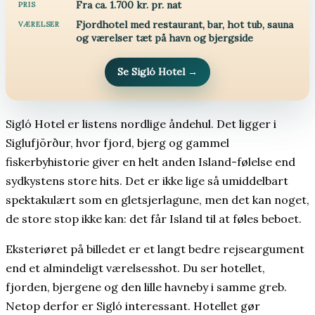
Fra ca. 1.700 kr. pr. nat
PRIS
Fjordhotel med restaurant, bar, hot tub, sauna
VÆRELSER
og værelser tæt på havn og bjergside
Se Sigló Hotel
→
Sigló Hotel er listens nordlige åndehul. Det ligger i
Siglufjörður, hvor fjord, bjerg og gammel
fiskerbyhistorie giver en helt anden Island-følelse end
sydkystens store hits. Det er ikke lige så umiddelbart
spektakulært som en gletsjerlagune, men det kan noget,
de store stop ikke kan: det får Island til at føles beboet.
Eksteriøret på billedet er et langt bedre rejseargument
end et almindeligt værelsesshot. Du ser hotellet,
fjorden, bjergene og den lille havneby i samme greb.
Netop derfor er Sigló interessant. Hotellet gør