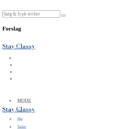
Forslag
Stay Classy
MODE
Stay Classy
Tøj
Sko
Tasker