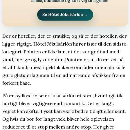
sauna, boblebade og kort vej til lagunen
Se Hótel Jökulsárlón
→
Der er hoteller, der er smukke, og så er der hoteller, der
ligger rigtigt. Hótel Jökulsárlón hører især til den sidste
kategori. Pointen er ikke kun, at det ser godt ud med
vand, bjerge og lys udenfor. Pointen er, at du er tæt på
et af Islands mest spektakulære områder uden at skulle
gøre gletsjerlagunen til en udmattende afstikker fra en
forkert base.
På en sydkystrejse er Jökulsárlón et sted, hvor logistik
hurtigt bliver vigtigere end romantik. Det er langt.
Vejret kan skifte. Lyset kan være bedre tidligt eller sent.
Og hvis du bor for langt væk, bliver hele oplevelsen
reduceret til et stop mellem andre stop. Her giver