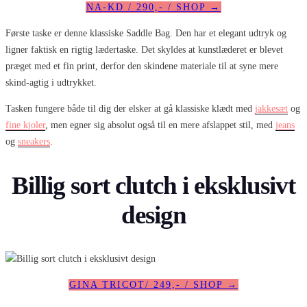
NA-KD / 290,- / SHOP →
Første taske er denne klassiske Saddle Bag. Den har et elegant udtryk og
ligner faktisk en rigtig lædertaske. Det skyldes at kunstlæderet er blevet
præget med et fin print, derfor den skindene materiale til at syne mere
skind-agtig i udtrykket.
Tasken fungere både til dig der elsker at gå klassiske klædt med
jakkesæt
og
fine kjoler
, men egner sig absolut også til en mere afslappet stil, med
jeans
og
sneakers
.
Billig sort clutch i eksklusivt
design
GINA TRICOT/ 249,- / SHOP →