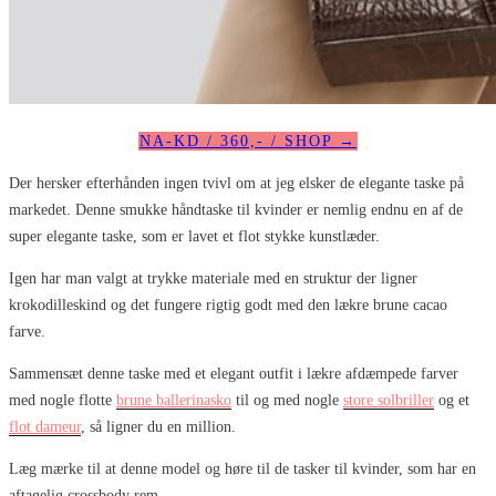
NA-KD / 360,- / SHOP →
Der hersker efterhånden ingen tvivl om at jeg elsker de elegante taske på
markedet. Denne smukke håndtaske til kvinder er nemlig endnu en af de
super elegante taske, som er lavet et flot stykke kunstlæder.
Igen har man valgt at trykke materiale med en struktur der ligner
krokodilleskind og det fungere rigtig godt med den lækre brune cacao
farve.
Sammensæt denne taske med et elegant outfit i lækre afdæmpede farver
med nogle flotte
brune ballerinasko
til og med nogle
store solbriller
og et
flot dameur
, så ligner du en million.
Læg mærke til at denne model og høre til de tasker til kvinder, som har en
aftagelig crossbody rem.