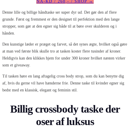
NA-KD / 260,- / SHOP →
Denne lille og billige håndtaske ser super dyr ud. Det gør den af flere
grunde. Først og fremmest er den designet til perfektion med den lange
stropper, som gør at den egner sig både til at børe over skulderen og i
hånden.
Den kunstige læder er præget og farvet, så det synes ægte, hvilket også gøre
at man ved første blik skulle tro at tasken koster flere tusinder af kroner.
Heldigvis kan den klikkes hjem for under 300 kroner hvilket næsten virker
som et giveaway.
Til tasken høre en lang aftagelig cross body strop, som du kan benytte dig
af, hvis du gerne vil have hænderne frie. Denne taske til kvinder egner sig
bedst med en klassisk, elegant og feminin stil.
Billig crossbody taske der
oser af luksus