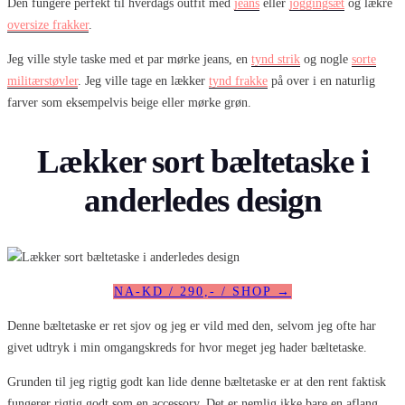
Den fungere perfekt til hverdags outfit med
jeans
eller
joggingsæt
og lækre
oversize frakker
.
Jeg ville style taske med et par mørke jeans, en
tynd strik
og nogle
sorte
militærstøvler
. Jeg ville tage en lækker
tynd frakke
på over i en naturlig
farver som eksempelvis beige eller mørke grøn.
Lækker sort bæltetaske i
anderledes design
NA-KD / 290,- / SHOP →
Denne bæltetaske er ret sjov og jeg er vild med den, selvom jeg ofte har
givet udtryk i min omgangskreds for hvor meget jeg hader bæltetaske.
Grunden til jeg rigtig godt kan lide denne bæltetaske er at den rent faktisk
fungerer rigtig godt som en accessory. Det er nemlig ikke bare en aflang