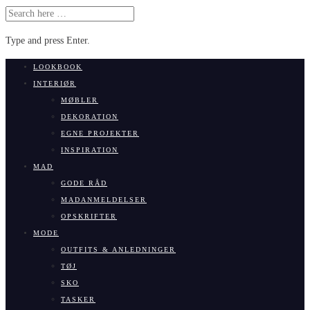
SEARCH
FOR:
Type and press Enter.
Skip
LOOKBOOK
to
INTERIØR
content
MØBLER
DEKORATION
EGNE PROJEKTER
INSPIRATION
MAD
GODE RÅD
MADANMELDELSER
OPSKRIFTER
MODE
OUTFITS & ANLEDNINGER
TØJ
SKO
TASKER