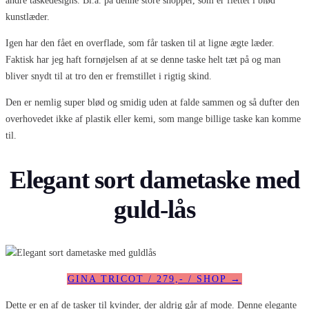
andre taskedesigns. Bl.a. på denne store shopper, som er flettet i blød
kunstlæder.
Igen har den fået en overflade, som får tasken til at ligne ægte læder.
Faktisk har jeg haft fornøjelsen af at se denne taske helt tæt på og man
bliver snydt til at tro den er fremstillet i rigtig skind.
Den er nemlig super blød og smidig uden at falde sammen og så dufter den
overhovedet ikke af plastik eller kemi, som mange billige taske kan komme
til.
Elegant sort dametaske med
guld-lås
GINA TRICOT / 279,- / SHOP →
Dette er en af de tasker til kvinder, der aldrig går af mode. Denne elegante