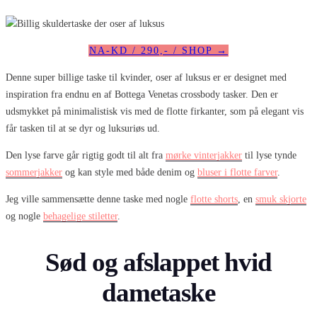
NA-KD / 290,- / SHOP →
Denne super billige taske til kvinder, oser af luksus er er designet med
inspiration fra endnu en af Bottega Venetas crossbody tasker. Den er
udsmykket på minimalistisk vis med de flotte firkanter, som på elegant vis
får tasken til at se dyr og luksuriøs ud.
Den lyse farve går rigtig godt til alt fra
mørke vinterjakker
til lyse tynde
sommerjakker
og kan style med både denim og
bluser i flotte farver
.
Jeg ville sammensætte denne taske med nogle
flotte shorts
, en
smuk skjorte
og nogle
behagelige stiletter
.
Sød og afslappet hvid
dametaske