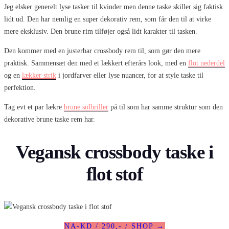
Jeg elsker generelt lyse tasker til kvinder men denne taske skiller sig faktisk
lidt ud. Den har nemlig en super dekorativ rem, som får den til at virke
mere eksklusiv. Den brune rim tilføjer også lidt karakter til tasken.
Den kommer med en justerbar crossbody rem til, som gør den mere
praktisk. Sammensæt den med et lækkert efterårs look, med en
flot nederdel
og en
lækker strik
i jordfarver eller lyse nuancer, for at style taske til
perfektion.
Tag evt et par lækre
brune solbriller
på til som har samme struktur som den
dekorative brune taske rem har.
Vegansk crossbody taske i
flot stof
NA-KD / 290,- / SHOP →