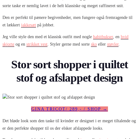
sorte taske er nemlig lavet i de helt klassiske og meget raffineret snit.
Den er perfekt til pænere begivenheder, men fungere også fremragende til
et lækkert
jakkesæt
på jobbet.
Jeg ville style den med et klassisk outfit med nogle
habitbukser
, en
hvid
skjorte
og en
strikket vest
. Styler gerne med sorte
sko
eller
støvler
.
Stor sort shopper i quiltet
stof og afslappet design
GINA TRICOT/ 289,- / SHOP →
Det bløde look som den taske til kvinder er designet i er meget tiltalende og
er den perfekte shopper til os der elsker afslappede looks.