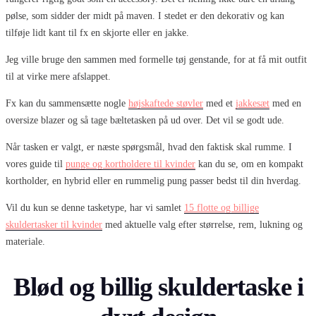
pølse, som sidder der midt på maven. I stedet er den dekorativ og kan
tilføje lidt kant til fx en skjorte eller en jakke.
Jeg ville bruge den sammen med formelle tøj genstande, for at få mit outfit
til at virke mere afslappet.
Fx kan du sammensætte nogle
højskaftede støvler
med et
jakkesæt
med en
oversize blazer og så tage bæltetasken på ud over. Det vil se godt ude.
Når tasken er valgt, er næste spørgsmål, hvad den faktisk skal rumme. I
vores guide til
punge og kortholdere til kvinder
kan du se, om en kompakt
kortholder, en hybrid eller en rummelig pung passer bedst til din hverdag.
Vil du kun se denne tasketype, har vi samlet
15 flotte og billige
skuldertasker til kvinder
med aktuelle valg efter størrelse, rem, lukning og
materiale.
Blød og billig skuldertaske i