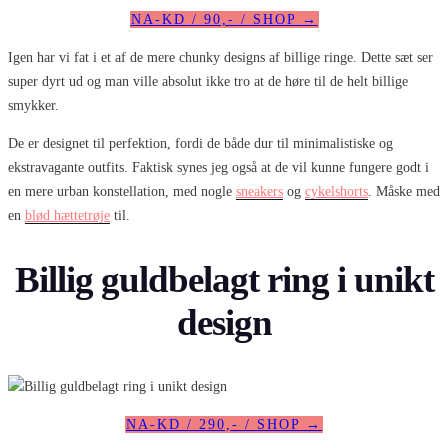
NA-KD / 90,- / SHOP →
Igen har vi fat i et af de mere chunky designs af billige ringe. Dette sæt ser
super dyrt ud og man ville absolut ikke tro at de høre til de helt billige
smykker.
De er designet til perfektion, fordi de både dur til minimalistiske og
ekstravagante outfits. Faktisk synes jeg også at de vil kunne fungere godt i
en mere urban konstellation, med nogle
sneakers
og
cykelshorts
. Måske med
en
blød hættetrøje
til.
Billig guldbelagt ring i unikt
design
NA-KD / 290,- / SHOP →