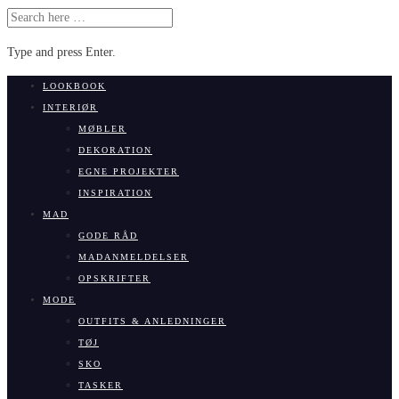
SEARCH
FOR:
Type and press Enter.
Skip
LOOKBOOK
to
INTERIØR
content
MØBLER
DEKORATION
EGNE PROJEKTER
INSPIRATION
MAD
GODE RÅD
MADANMELDELSER
OPSKRIFTER
MODE
OUTFITS & ANLEDNINGER
TØJ
SKO
TASKER