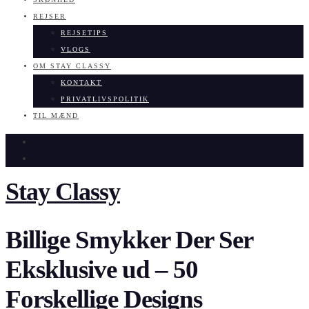
REJSER
REJSETIPS
VLOGS
OM STAY CLASSY
KONTAKT
PRIVATLIVSPOLITIK
TIL MÆND
Stay Classy
Billige Smykker Der Ser
Eksklusive ud – 50
Forskellige Designs