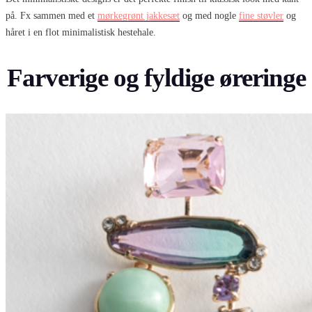
på. Fx sammen med et
mørkegrønt jakkesæt
og med nogle
fine støvler
og
håret i en flot minimalistisk hestehale.
Farverige og fyldige øreringe