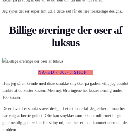
steder på øret og at det vil se ud som om du har et hul i øret.
Jeg synes det ser super fint ud. I dette sæt får du fire forskellige designs..
Billige øreringe der oser af
luksus
NA-KD / 80,- / SHOP →
Hvis jeg så en kvinde med disse smukke smykker på gaden, ville jeg absolut
tænkte at de koster kassen. Men nej, Øreringene her koster nemlig under
100 kroner.
De er lavet i et smukt støvet design, i et let material. Jeg elsker at man her
har valg at børste guldet. Ofte kan smykker som ikke er udformet i ægte
guld nemlig godt se lidt for shiny ud, men her er man kommet uden om det
problem.