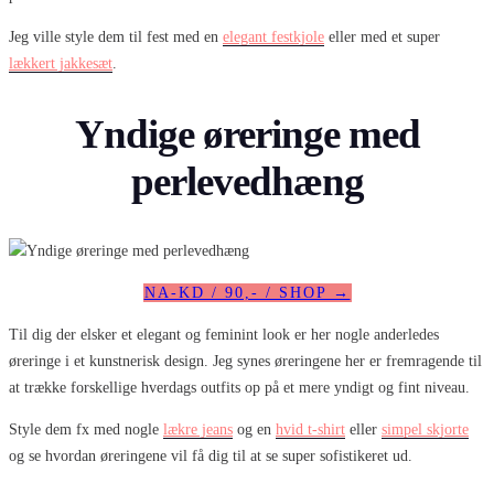
Jeg ville style dem til fest med en
elegant festkjole
eller med et super
lækkert jakkesæt
.
Yndige øreringe med
perlevedhæng
NA-KD / 90,- / SHOP →
Til dig der elsker et elegant og feminint look er her nogle anderledes
øreringe i et kunstnerisk design. Jeg synes øreringene her er fremragende til
at trække forskellige hverdags outfits op på et mere yndigt og fint niveau.
Style dem fx med nogle
lækre jeans
og en
hvid t-shirt
eller
simpel skjorte
og se hvordan øreringene vil få dig til at se super sofistikeret ud.