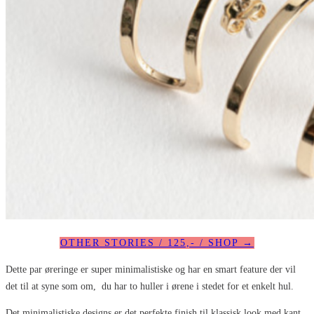
OTHER STORIES / 125,- / SHOP →
Dette par øreringe er super minimalistiske og har en smart feature der vil
det til at syne som om, du har to huller i ørene i stedet for et enkelt hul.
Det minimalistiske designs er det perfekte finish til klassisk look med kant