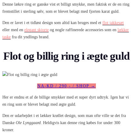
Denne lækre ring er ganske vist et billigt smykke, men faktisk er de en ring
fremstillet i sterling sølv, som er blevet belagt med fjorten karat guld.
Den er lavet i et tidløst design som altid kan bruges med et
flot jakkesæt
eller med en
elegant skjorte
og nogle raffinerede accessories som en
lækker
taske
fra dit yndlings brand.
Flot og billig ring i ægte guld
NA-KD / 290,- / SHOP →
Her er endnu et af de billige smykker med et super dyrt udtryk. Igen har vi
en ring som er blevet belagt med ægte guld.
Den er udarbejdet i et lækker krøllet design, som man ofte ville se det fra
Danske
Ole Lynggaard
. Heldigvis kan denne ring købes for under 300
kroner.