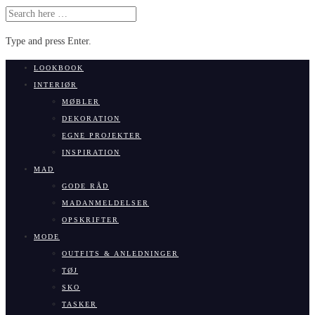
SEARCH
FOR:
Type and press Enter.
Skip
LOOKBOOK
to
INTERIØR
content
MØBLER
DEKORATION
EGNE PROJEKTER
INSPIRATION
MAD
GODE RÅD
MADANMELDELSER
OPSKRIFTER
MODE
OUTFITS & ANLEDNINGER
TØJ
SKO
TASKER