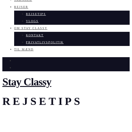
REJSER
REJSETIPS
VLOGS
OM STAY CLASSY
KONTAKT
PRIVATLIVSPOLITIK
TIL MÆND
Stay Classy
REJSETIPS