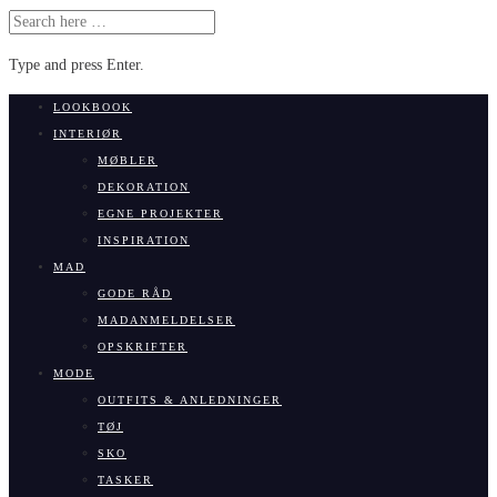
SEARCH
FOR:
Type and press Enter.
Skip
LOOKBOOK
to
INTERIØR
content
MØBLER
DEKORATION
EGNE PROJEKTER
INSPIRATION
MAD
GODE RÅD
MADANMELDELSER
OPSKRIFTER
MODE
OUTFITS & ANLEDNINGER
TØJ
SKO
TASKER