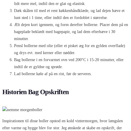
lidt mere mel, indtil den er glat og elastisk.
Dæk skålen til med et rent køkkenhåndklæde, og lad dejen hæve et
lunt sted i 1 time, eller indtil den er fordoblet i størrelse.
Ælt dejen kort igennem, og form derefter bollerne. Placer dem på en
bageplade beklædt med bagepapir, og lad dem efterhæve i 30
minutter.
Pensl bollerne med olie (eller et pisket æg for en gylden overflade)
og drys evt. med kerner eller nødder.
Bag bollerne i en forvarmet ovn ved 200°C i 15-20 minutter, eller
indtil de er gyldne og sprøde.
Lad bollerne køle af på en rist, før de serveres.
Historien Bag Opskriften
Inspirationen til disse boller opstod en kold vintermorgen, hvor længslen
efter varme og hygge blev for stor. Jeg ønskede at skabe en opskrift, der