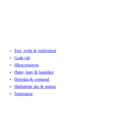
Fest, nytår & julefrokost
Gode råd
Håraccessories
Hatte, huer & handsker
Hverdag & weekend
Højhælede sko & pumps
Inspiration