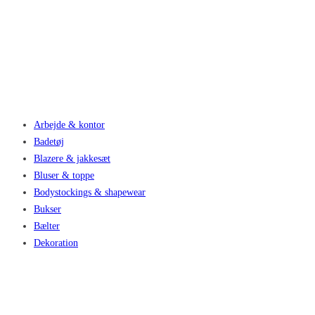
Arbejde & kontor
Badetøj
Blazere & jakkesæt
Bluser & toppe
Bodystockings & shapewear
Bukser
Bælter
Dekoration