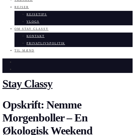
REJSER
REJSETIPS
VLOGS
OM STAY CLASSY
KONTAKT
PRIVATLIVSPOLITIK
TIL MÆND
Stay Classy
Opskrift: Nemme
Morgenboller – En
Økologisk Weekend