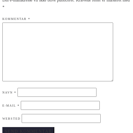
Din e-mailadresse vil ikke blive publiceret.
Krævede felter er markeret med
*
KOMMENTAR
*
NAVN
*
E-MAIL
*
WEBSTED