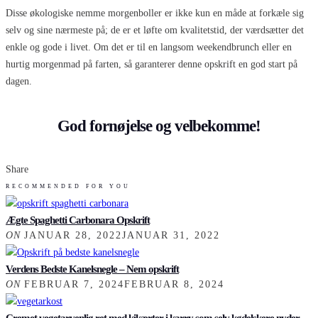
Disse økologiske nemme morgenboller er ikke kun en måde at forkæle sig
selv og sine nærmeste på; de er et løfte om kvalitetstid, der værdsætter det
enkle og gode i livet. Om det er til en langsom weekendbrunch eller en
hurtig morgenmad på farten, så garanterer denne opskrift en god start på
dagen.
God fornøjelse og velbekomme!
Share
RECOMMENDED FOR YOU
Ægte Spaghetti Carbonara Opskrift
ON
JANUAR 28, 2022
JANUAR 31, 2022
Verdens Bedste Kanelsnegle – Nem opskrift
ON
FEBRUAR 7, 2024
FEBRUAR 8, 2024
Cremet vegetarvenlig ret med kikærter i karry som selv kødelskere nyder