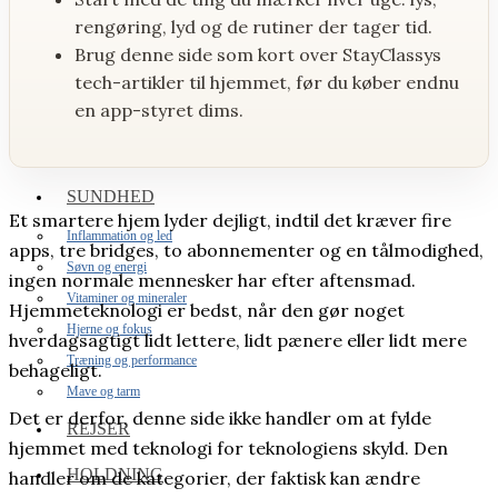
Stue og kontor
rengøring, lyd og de rutiner der tager tid.
Have og terrasse
Brug denne side som kort over StayClassys
tech-artikler til hjemmet, før du køber endnu
Badeværelse
en app-styret dims.
Bolig inspiration
MAD & DRIKKE
SUNDHED
Et smartere hjem lyder dejligt, indtil det kræver fire
Inflammation og led
apps, tre bridges, to abonnementer og en tålmodighed,
Søvn og energi
ingen normale mennesker har efter aftensmad.
Vitaminer og mineraler
Hjemmeteknologi er bedst, når den gør noget
Hjerne og fokus
hverdagsagtigt lidt lettere, lidt pænere eller lidt mere
Træning og performance
behageligt.
Mave og tarm
Det er derfor, denne side ikke handler om at fylde
REJSER
hjemmet med teknologi for teknologiens skyld. Den
HOLDNING
handler om de kategorier, der faktisk kan ændre