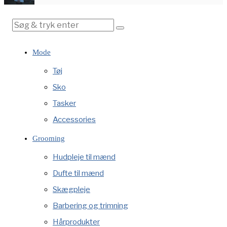
Mode
Tøj
Sko
Tasker
Accessories
Grooming
Hudpleje til mænd
Dufte til mænd
Skægpleje
Barbering og trimning
Hårprodukter