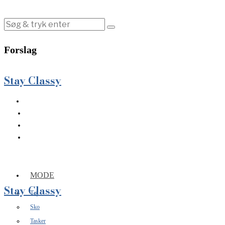
Forslag
Stay Classy
MODE
Stay Classy
Tøj
Sko
Tasker