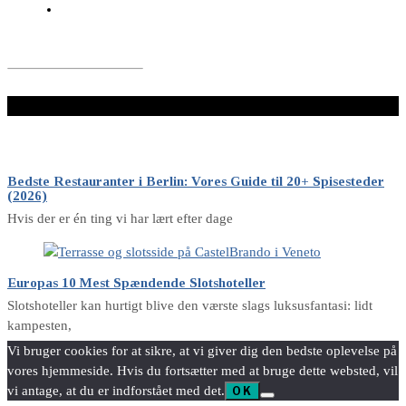
LÆS VIDERE HER
Bedste Restauranter i Berlin: Vores Guide til 20+ Spisesteder
(2026)
Hvis der er én ting vi har lært efter dage
Europas 10 Mest Spændende Slotshoteller
Slotshoteller kan hurtigt blive den værste slags luksusfantasi: lidt
kampesten,
Vi bruger cookies for at sikre, at vi giver dig den bedste oplevelse på
vores hjemmeside. Hvis du fortsætter med at bruge dette websted, vil
vi antage, at du er indforstået med det.
OK