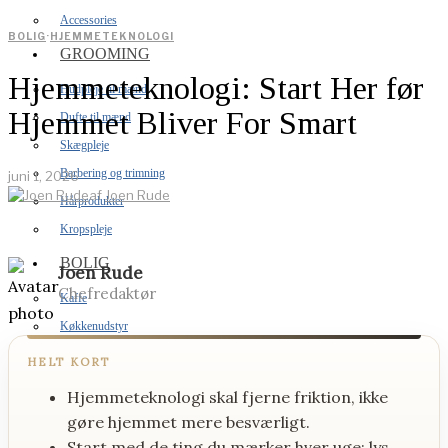
Accessories
BOLIG
·
HJEMMETEKNOLOGI
GROOMING
Hjemmeteknologi: Start Her før
Hudpleje til mænd
Hjemmet Bliver For Smart
Dufte til mænd
Skægpleje
Barbering og trimning
juni 1, 2026
af
Joen Rude
Hårprodukter
Kropspleje
BOLIG
Joen Rude
Chefredaktør
Kaffe
Køkkenudstyr
Soveværelse
HELT KORT
Hjemmebar
Hjemmeteknologi skal fjerne friktion, ikke
Hjemmeteknologi
gøre hjemmet mere besværligt.
Grill
Start med de ting du mærker hver uge: lys,