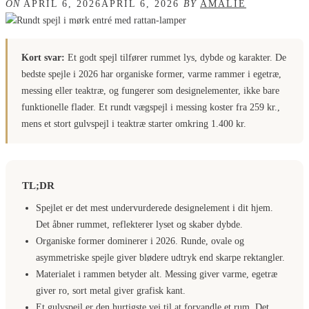
ON
APRIL 6, 2026
APRIL 6, 2026
BY
AMALIE
Kort svar:
Et godt spejl tilfører rummet lys, dybde og karakter. De
bedste spejle i 2026 har organiske former, varme rammer i egetræ,
messing eller teaktræ, og fungerer som designelementer, ikke bare
funktionelle flader. Et rundt vægspejl i messing koster fra 259 kr.,
mens et stort gulvspejl i teaktræ starter omkring 1.400 kr.
TL;DR
Spejlet er det mest undervurderede designelement i dit hjem.
Det åbner rummet, reflekterer lyset og skaber dybde.
Organiske former dominerer i 2026. Runde, ovale og
asymmetriske spejle giver blødere udtryk end skarpe rektangler.
Materialet i rammen betyder alt. Messing giver varme, egetræ
giver ro, sort metal giver grafisk kant.
Et gulvspejl er den hurtigste vej til at forvandle et rum. Det