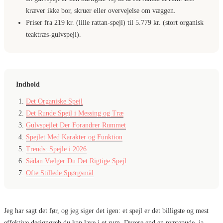
kræver ikke bor, skruer eller overvejelse om væggen.
Priser fra 219 kr. (lille rattan-spejl) til 5.779 kr. (stort organisk
teaktræs-gulvspejl).
Indhold
Det Organiske Spejl
Det Runde Spejl i Messing og Træ
Gulvspejlet Der Forandrer Rummet
Spejlet Med Karakter og Funktion
Trends: Spejle i 2026
Sådan Vælger Du Det Rigtige Spejl
Ofte Stillede Spørgsmål
Jeg har sagt det før, og jeg siger det igen: et spejl er det billigste og mest
effektive designgreb du kan lave i et rum. Dyrere end en pyntepude, ja.