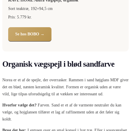
KAVE HOME Alura vægspejl, organisk
Sort teaktræ, 192×94,5 cm
Pris: 5.779 kr.
Se hos BOBO →
Organisk vægspejl i blød sandfarve
Norea er et af de spejle, der overrasker. Rammen i sand højglans MDF giver
det en blød, næsten keramisk kvalitet. Formen er organisk uden at være
vild, lige tilpas uforudsigelig til at vækken ser interessant ud.
Hvorfor vælge det?
Farven. Sand er et af de varmeste neutraler du kan
vælge, og hojglansen tilfører et lag af raffinement uden at det føler sig
koldt.
Brug det her:
I entreen over en smal konsol i lyst træ. Eller i soveværelset