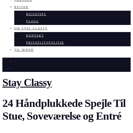
REJSER
REJSETIPS
VLOGS
OM STAY CLASSY
KONTAKT
PRIVATLIVSPOLITIK
TIL MÆND
Stay Classy
24 Håndplukkede Spejle Til
Stue, Soveværelse og Entré