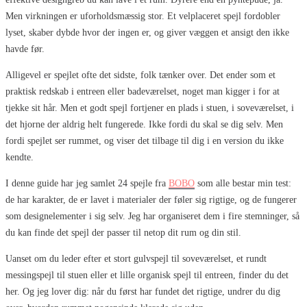
Men virkningen er uforholdsmæssig stor. Et velplaceret spejl fordobler
lyset, skaber dybde hvor der ingen er, og giver væggen et ansigt den ikke
havde før.
Alligevel er spejlet ofte det sidste, folk tænker over. Det ender som et
praktisk redskab i entreen eller badeværelset, noget man kigger i for at
tjekke sit hår. Men et godt spejl fortjener en plads i stuen, i soveværelset, i
det hjorne der aldrig helt fungerede. Ikke fordi du skal se dig selv. Men
fordi spejlet ser rummet, og viser det tilbage til dig i en version du ikke
kendte.
I denne guide har jeg samlet 24 spejle fra
BOBO
som alle bestar min test:
de har karakter, de er lavet i materialer der føler sig rigtige, og de fungerer
som designelementer i sig selv. Jeg har organiseret dem i fire stemninger, så
du kan finde det spejl der passer til netop dit rum og din stil.
Uanset om du leder efter et stort gulvspejl til soveværelset, et rundt
messingspejl til stuen eller et lille organisk spejl til entreen, finder du det
her. Og jeg lover dig: når du først har fundet det rigtige, undrer du dig