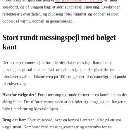
Forestil dig en spisestue med et
sæt spisebordsstole i lyst træ
, et rundt
spisebord, og på væggen bag: et stort rundt spejl i messing. Lysekronen
reflekterer i overfladen, og pludselig føler rummet sig dobbelt så stort,
dobbelt så varmt, dobbelt så gennemtænkt.
Stort rundt messingspejl med bølget
kant
Det her er drommespejlet for alle, der elsker messing. Rammen er
messingbelagt stål med en blød, uregelmæssig kant der giver det en
håndlavet kvalitet. Diameteren på 100 cm gør det til et naturligt midtpunkt
på enhver væg.
Hvorfor vælge det?
Fordi messing og runde former er en kombination der
aldrig fejler. Det tilfører varme uden at det føler sig tungt, og det fungerer
både i moderne og klassiske hjem.
Brug det her:
Over spisebord, over en konsol i entreen, eller på en stor
væg i stuen. Kombiner med messinglysestager og stearinlys for en