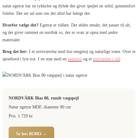
natur egetræ har en tykkelse og dybde der giver spejlet en solid, gennemfort
folelse. Det ser ud som om det altid har hængt der.
Hvorfor vælge det?
Egetræ er tidløst. Det ældes smukt, det passer til alt,
og det giver rummet en nordisk ro, der er svær at opna med andre
materialer.
Brug det her:
I et soveværelse med hor-sengetoj og naturlige toner. Over et
spisebord i lyst træ. I en stue med en
lænestol
og et
gulvtæppe i uld
.
NORDVÄRK Bias 80, rundt vægspejl
Natur egetræ MDF, diameter 80 cm
Pris: 1.729 kr.
Se hos BOBO →