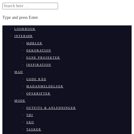
SEARCH
FOR:
Type and press Enter.
Skip
LOOKBOOK
to
INTERIØR
content
MØBLER
DEKORATION
EGNE PROJEKTER
INSPIRATION
MAD
GODE RÅD
MADANMELDELSER
OPSKRIFTER
MODE
OUTFITS & ANLEDNINGER
TØJ
SKO
TASKER