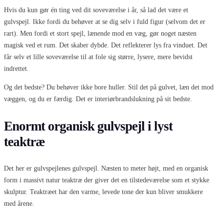
Hvis du kun gør én ting ved dit soveværelse i år, så lad det være et
gulvspejl. Ikke fordi du behøver at se dig selv i fuld figur (selvom det er
rart). Men fordi et stort spejl, lænende mod en væg, gør noget næsten
magisk ved et rum. Det skaber dybde. Det reflekterer lys fra vinduet. Det
får selv et lille soveværelse til at fole sig større, lysere, mere bevidst
indrettet.
Og det bedste? Du behøver ikke bore huller. Stil det på gulvet, læn det mod
væggen, og du er færdig. Det er interiørbrandslukning på sit bedste.
Enormt organisk gulvspejl i lyst
teaktræ
Det her er gulvspejlenes gulvspejl. Næsten to meter højt, med en organisk
form i massivt natur teaktræ der giver det en tilstedeværelse som et stykke
skulptur. Teaktræet har den varme, levede tone der kun bliver smukkere
med årene.