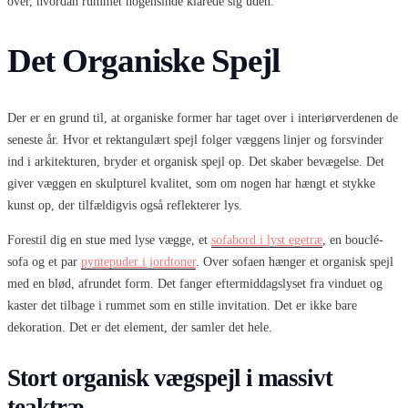
over, hvordan rummet nogensinde klarede sig uden.
Det Organiske Spejl
Der er en grund til, at organiske former har taget over i interiørverdenen de
seneste år. Hvor et rektangulært spejl folger væggens linjer og forsvinder
ind i arkitekturen, bryder et organisk spejl op. Det skaber bevægelse. Det
giver væggen en skulpturel kvalitet, som om nogen har hængt et stykke
kunst op, der tilfældigvis også reflekterer lys.
Forestil dig en stue med lyse vægge, et
sofabord i lyst egetræ
, en bouclé-
sofa og et par
pyntepuder i jordtoner
. Over sofaen hænger et organisk spejl
med en blød, afrundet form. Det fanger eftermiddagslyset fra vinduet og
kaster det tilbage i rummet som en stille invitation. Det er ikke bare
dekoration. Det er det element, der samler det hele.
Stort organisk vægspejl i massivt
teaktræ