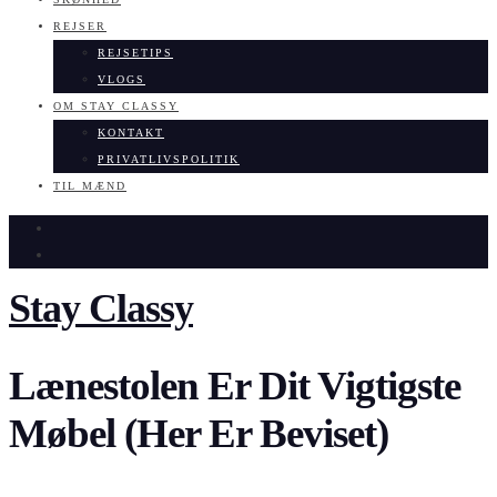
REJSER
REJSETIPS
VLOGS
OM STAY CLASSY
KONTAKT
PRIVATLIVSPOLITIK
TIL MÆND
Stay Classy
Lænestolen Er Dit Vigtigste
Møbel (Her Er Beviset)