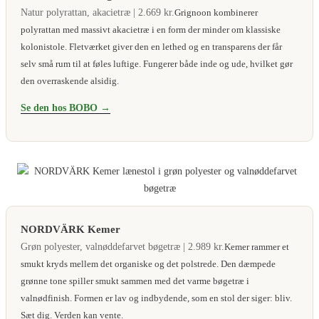
Natur polyrattan, akacietræ | 2.669 kr.
Grignoon kombinerer
polyrattan med massivt akacietræ i en form der minder om klassiske
kolonistole. Fletværket giver den en lethed og en transparens der får
selv små rum til at føles luftige. Fungerer både inde og ude, hvilket gør
den overraskende alsidig.
Se den hos BOBO →
NORDVÄRK Kemer
Grøn polyester, valnøddefarvet bøgetræ | 2.989 kr.
Kemer rammer et
smukt kryds mellem det organiske og det polstrede. Den dæmpede
grønne tone spiller smukt sammen med det varme bøgetræ i
valnødfinish. Formen er lav og indbydende, som en stol der siger: bliv.
Sæt dig. Verden kan vente.