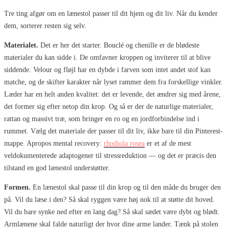
Tre ting afgør om en lænestol passer til dit hjem og dit liv. Når du kender
dem, sorterer resten sig selv.
Materialet.
Det er her det starter. Bouclé og chenille er de blødeste
materialer du kan sidde i. De omfavner kroppen og inviterer til at blive
siddende. Velour og fløjl har en dybde i farven som intet andet stof kan
matche, og de skifter karakter når lyset rammer dem fra forskellige vinkler.
Læder har en helt anden kvalitet: det er levende, det ændrer sig med årene,
det former sig efter netop din krop. Og så er der de naturlige materialer,
rattan og massivt træ, som bringer en ro og en jordforbindelse ind i
rummet. Vælg det materiale der passer til dit liv, ikke bare til din Pinterest-
mappe. Apropos mental recovery:
rhodiola rosea
er et af de mest
veldokumenterede adaptogener til stressreduktion — og det er præcis den
tilstand en god lænestol understøtter.
Formen.
En lænestol skal passe til din krop og til den måde du bruger den
på. Vil du læse i den? Så skal ryggen være høj nok til at støtte dit hoved.
Vil du bare synke ned efter en lang dag? Så skal sædet være dybt og blødt.
Armlænene skal falde naturligt der hvor dine arme lander. Tænk på stolen