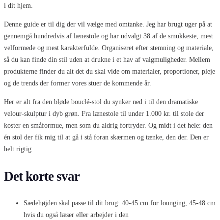
i dit hjem.
Denne guide er til dig der vil vælge med omtanke. Jeg har brugt uger på at
gennemgå hundredvis af lænestole og har udvalgt 38 af de smukkeste, mest
velformede og mest karakterfulde. Organiseret efter stemning og materiale,
så du kan finde din stil uden at drukne i et hav af valgmuligheder. Mellem
produkterne finder du alt det du skal vide om materialer, proportioner, pleje
og de trends der former vores stuer de kommende år.
Her er alt fra den bløde bouclé-stol du synker ned i til den dramatiske
velour-skulptur i dyb grøn. Fra lænestole til under 1.000 kr. til stole der
koster en småformue, men som du aldrig fortryder. Og midt i det hele: den
én stol der fik mig til at gå i stå foran skærmen og tænke, den der. Den er
helt rigtig.
Det korte svar
Sædehøjden skal passe til dit brug: 40-45 cm for lounging, 45-48 cm
hvis du også læser eller arbejder i den