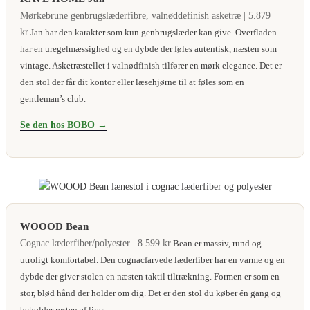
Mørkebrune genbrugslæderfibre, valnøddefinish asketræ | 5.879
kr.
Jan har den karakter som kun genbrugslæder kan give. Overfladen
har en uregelmæssighed og en dybde der føles autentisk, næsten som
vintage. Asketræstellet i valnødfinish tilfører en mørk elegance. Det er
den stol der får dit kontor eller læsehjørne til at føles som en
gentleman’s club.
Se den hos BOBO →
WOOOD Bean
Cognac læderfiber/polyester | 8.599 kr.
Bean er massiv, rund og
utroligt komfortabel. Den cognacfarvede læderfiber har en varme og en
dybde der giver stolen en næsten taktil tiltrækning. Formen er som en
stor, blød hånd der holder om dig. Det er den stol du køber én gang og
beholder resten af livet.