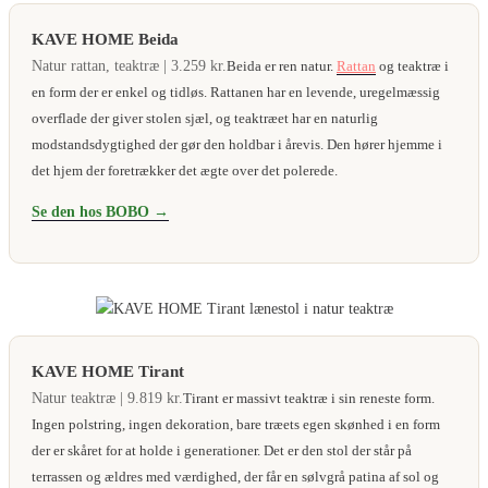
KAVE HOME Beida
Natur rattan, teaktræ | 3.259 kr.
Beida er ren natur.
Rattan
og teaktræ i
en form der er enkel og tidløs. Rattanen har en levende, uregelmæssig
overflade der giver stolen sjæl, og teaktræet har en naturlig
modstandsdygtighed der gør den holdbar i årevis. Den hører hjemme i
det hjem der foretrækker det ægte over det polerede.
Se den hos BOBO →
KAVE HOME Tirant
Natur teaktræ | 9.819 kr.
Tirant er massivt teaktræ i sin reneste form.
Ingen polstring, ingen dekoration, bare træets egen skønhed i en form
der er skåret for at holde i generationer. Det er den stol der står på
terrassen og ældres med værdighed, der får en sølvgrå patina af sol og