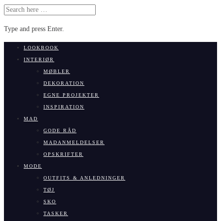
SEARCH
FOR:
Type and press Enter.
Skip
LOOKBOOK
to
INTERIØR
content
MØBLER
DEKORATION
EGNE PROJEKTER
INSPIRATION
MAD
GODE RÅD
MADANMELDELSER
OPSKRIFTER
MODE
OUTFITS & ANLEDNINGER
TØJ
SKO
TASKER