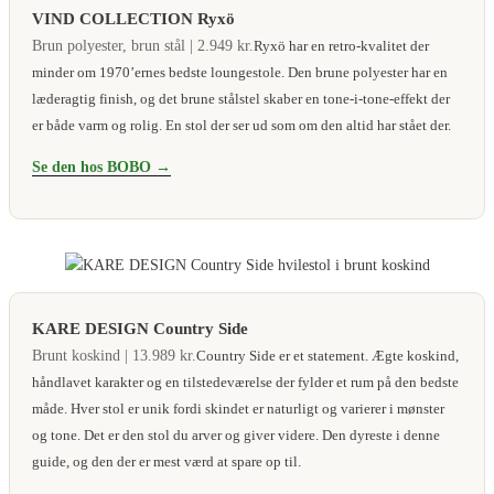
VIND COLLECTION Ryxö
Brun polyester, brun stål | 2.949 kr.
Ryxö har en retro-kvalitet der
minder om 1970’ernes bedste loungestole. Den brune polyester har en
læderagtig finish, og det brune stålstel skaber en tone-i-tone-effekt der
er både varm og rolig. En stol der ser ud som om den altid har stået der.
Se den hos BOBO →
KARE DESIGN Country Side
Brunt koskind | 13.989 kr.
Country Side er et statement. Ægte koskind,
håndlavet karakter og en tilstedeværelse der fylder et rum på den bedste
måde. Hver stol er unik fordi skindet er naturligt og varierer i mønster
og tone. Det er den stol du arver og giver videre. Den dyreste i denne
guide, og den der er mest værd at spare op til.