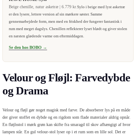
Beige chenille, natur asketræ | 6.779 kr.
Sylo i beige med lyst asketræ
er den lysere, lettere version af sin mørkere søster. Samme
gennemarbejdede form, men med en friskhed der fungerer fantastisk i
rum med meget dagslys. Chenillen reflekterer lyset blødt og giver stolen
en næsten glødende varme om eftermiddagen.
Se den hos BOBO →
Velour og Fløjl: Farvedybde
og Drama
Velour og fløjl gør noget magisk med farve. De absorberer lys på en måde
der giver stoffet en dybde og en rigdom som flade materialer aldrig opnår.
En fløjlsstol i mørk grøn kan skifte fra smaragd til skov afhængigt af hvor
lampen står. En gul velour-stol lyser op i et rum som en lille sol. Det er