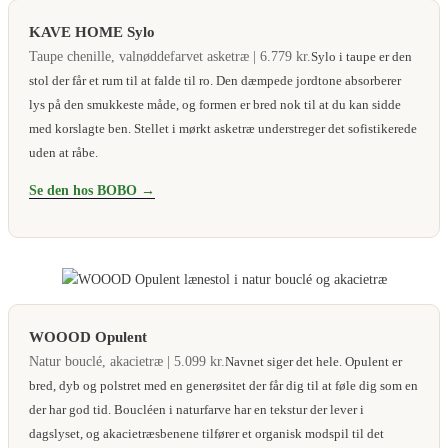
KAVE HOME Sylo
Taupe chenille, valnøddefarvet asketræ | 6.779 kr.
Sylo i taupe er den
stol der får et rum til at falde til ro. Den dæmpede jordtone absorberer
lys på den smukkeste måde, og formen er bred nok til at du kan sidde
med korslagte ben. Stellet i mørkt asketræ understreger det sofistikerede
uden at råbe.
Se den hos BOBO →
WOOOD Opulent
Natur bouclé, akacietræ | 5.099 kr.
Navnet siger det hele. Opulent er
bred, dyb og polstret med en generøsitet der får dig til at føle dig som en
der har god tid. Boucléen i naturfarve har en tekstur der lever i
dagslyset, og akacietræsbenene tilfører et organisk modspil til det