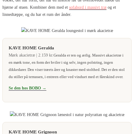
vokset, der har form, der har en historie før de overhovedet nåede dit
hjørne af stuen. Kombiner dem med et
sofabord i massivt træ
og et
linnedtæppe, og du har et rum der ånder.
KAVE HOME Geralda
Mørk akacietræ | 2.159 kr.
Geralda er ren og ærlig. Massivt akacietræ i
en mørk tone, en form der hviler i sig selv, ingen polstring, ingen
dikkedarer. Den viser træets årer og knaster med stolthed. Det er den stol
du stiller på terrassen, i entreen eller ved vinduet med et fåreskind over.
Se den hos BOBO →
KAVE HOME Grignoon