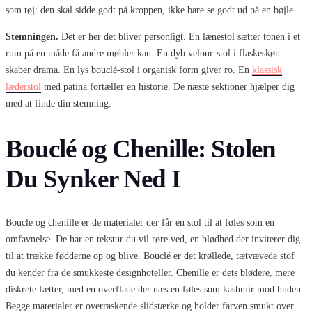
som tøj: den skal sidde godt på kroppen, ikke bare se godt ud på en bøjle.
Stemningen.
Det er her det bliver personligt. En lænestol sætter tonen i et
rum på en måde få andre møbler kan. En dyb velour-stol i flaskeskøn
skaber drama. En lys bouclé-stol i organisk form giver ro. En
klassisk
læderstol
med patina fortæller en historie. De næste sektioner hjælper dig
med at finde din stemning.
Bouclé og Chenille: Stolen
Du Synker Ned I
Bouclé og chenille er de materialer der får en stol til at føles som en
omfavnelse. De har en tekstur du vil røre ved, en blødhed der inviterer dig
til at trække fødderne op og blive. Bouclé er det krøllede, tætvævede stof
du kender fra de smukkeste designhoteller. Chenille er dets blødere, mere
diskrete fætter, med en overflade der næsten føles som kashmir mod huden.
Begge materialer er overraskende slidstærke og holder farven smukt over