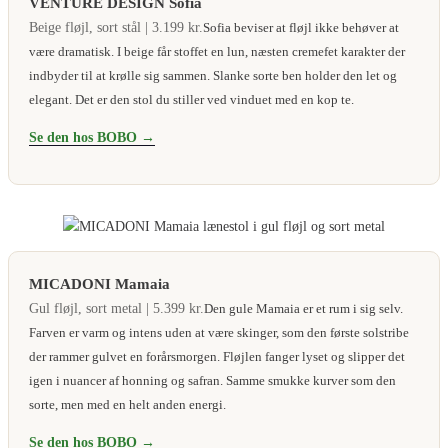
VENTURE DESIGN Sofia
Beige fløjl, sort stål | 3.199 kr.
Sofia beviser at fløjl ikke behøver at
være dramatisk. I beige får stoffet en lun, næsten cremefet karakter der
indbyder til at krølle sig sammen. Slanke sorte ben holder den let og
elegant. Det er den stol du stiller ved vinduet med en kop te.
Se den hos BOBO →
MICADONI Mamaia
Gul fløjl, sort metal | 5.399 kr.
Den gule Mamaia er et rum i sig selv.
Farven er varm og intens uden at være skinger, som den første solstribe
der rammer gulvet en forårsmorgen. Fløjlen fanger lyset og slipper det
igen i nuancer af honning og safran. Samme smukke kurver som den
sorte, men med en helt anden energi.
Se den hos BOBO →