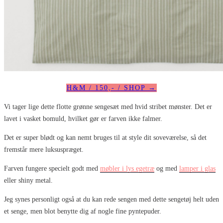
H&M / 150,- / SHOP →
Vi tager lige dette flotte grønne sengesæt med hvid stribet mønster. Det er
lavet i vasket bomuld, hvilket gør er farven ikke falmer.
Det er super blødt og kan nemt bruges til at style dit soveværelse, så det
fremstår mere luksuspræget.
Farven fungere specielt godt med
møbler i lys egetræ
og med
lamper i glas
eller shiny metal.
Jeg synes personligt også at du kan rede sengen med dette sengetøj helt uden
et senge, men blot benytte dig af nogle fine pyntepuder.