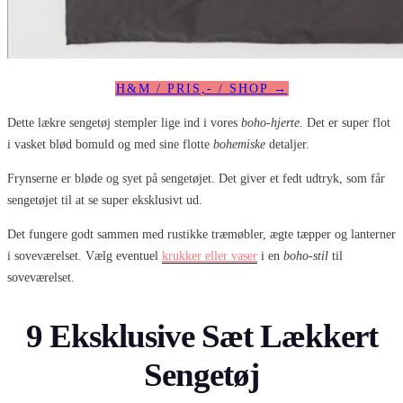
H&M / PRIS,- / SHOP →
Dette lækre sengetøj stempler lige ind i vores
boho-hjerte
. Det er super flot
i vasket blød bomuld og med sine flotte
bohemiske
detaljer.
Frynserne er bløde og syet på sengetøjet. Det giver et fedt udtryk, som får
sengetøjet til at se super eksklusivt ud.
Det fungere godt sammen med rustikke træmøbler, ægte tæpper og lanterner
i soveværelset. Vælg eventuel
krukker eller vaser
i en
boho-stil
til
soveværelset.
9 Eksklusive Sæt Lækkert
Sengetøj