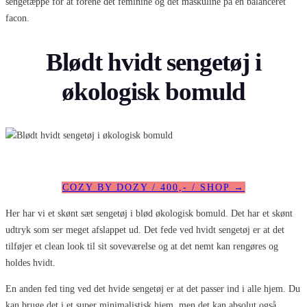
sengetæppe for at forene det feminine og det maskuline på en balanceret
facon.
Blødt hvidt sengetøj i
økologisk bomuld
COZY BY DOZY / 400,- / SHOP →
Her har vi et skønt sæt sengetøj i blød økologisk bomuld. Det har et skønt
udtryk som ser meget afslappet ud. Det fede ved hvidt sengetøj er at det
tilføjer et clean look til sit soveværelse og at det nemt kan rengøres og
holdes hvidt.
En anden fed ting ved det hvide sengetøj er at det passer ind i alle hjem. Du
kan bruge det i et super minimalistisk hjem, men det kan absolut også