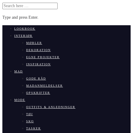
SEARCH
FOR:
Type and press Enter.
Skip
LOOKBOOK
to
INTERIØR
content
MØBLER
DEKORATION
EGNE PROJEKTER
INSPIRATION
MAD
GODE RÅD
MADANMELDELSER
OPSKRIFTER
MODE
OUTFITS & ANLEDNINGER
TØJ
SKO
TASKER