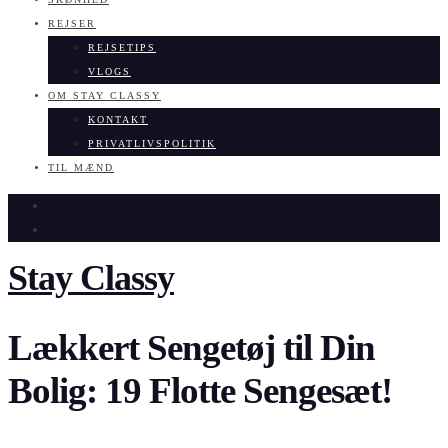
REJSER
REJSETIPS
VLOGS
OM STAY CLASSY
KONTAKT
PRIVATLIVSPOLITIK
TIL MÆND
Stay Classy
Lækkert Sengetøj til Din
Bolig: 19 Flotte Sengesæt!