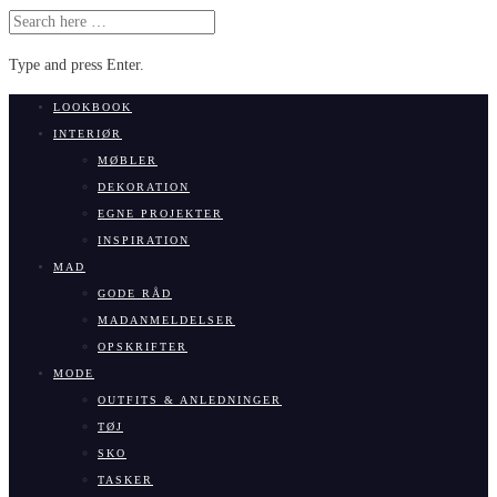
SEARCH
FOR:
Type and press Enter.
Skip
LOOKBOOK
to
INTERIØR
content
MØBLER
DEKORATION
EGNE PROJEKTER
INSPIRATION
MAD
GODE RÅD
MADANMELDELSER
OPSKRIFTER
MODE
OUTFITS & ANLEDNINGER
TØJ
SKO
TASKER