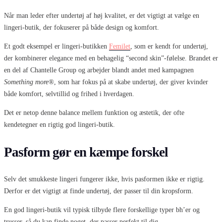
Når man leder efter undertøj af høj kvalitet, er det vigtigt at vælge en
lingeri-butik, der fokuserer på både design og komfort.
Et godt eksempel er lingeri-butikken
Femilet
, som er kendt for undertøj,
der kombinerer elegance med en behagelig “second skin”-følelse. Brandet er
en del af Chantelle Group og arbejder blandt andet med kampagnen
Something more®
, som har fokus på at skabe undertøj, der giver kvinder
både komfort, selvtillid og frihed i hverdagen.
Det er netop denne balance mellem funktion og æstetik, der ofte
kendetegner en rigtig god lingeri-butik.
Pasform gør en kæmpe forskel
Selv det smukkeste lingeri fungerer ikke, hvis pasformen ikke er rigtig.
Derfor er det vigtigt at finde undertøj, der passer til din kropsform.
En god lingeri-butik vil typisk tilbyde flere forskellige typer bh’er og
trusser, så du kan finde noget, der passer perfekt til dig.