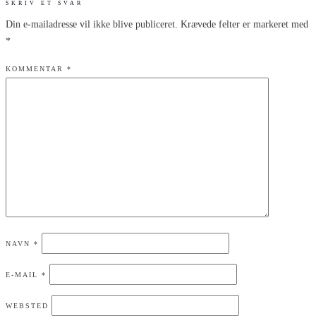
SKRIV ET SVAR
Din e-mailadresse vil ikke blive publiceret.
Krævede felter er markeret med
*
KOMMENTAR
*
NAVN
*
E-MAIL
*
WEBSTED